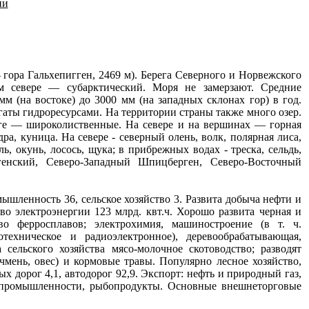
ии
ора Гальхепигген, 2469 м). Берега Северного и Норвежского
м севере — субарктический. Моря не замерзают. Средние
мм (на востоке) до 3000 мм (на западных склонах гор) в год.
гаты гидроресурсами. На территории страны также много озер.
ге — широколиственные. На севере и на вершинах — горная
ра, куница. На севере - северный олень, волк, полярная лиса,
ь, окунь, лосось, щука; в прибрежных водах - треска, сельдь,
енский, Северо-Западный Шпицберген, Северо-Восточный
ышленность 36, сельское хозяйство 3. Развита добыча нефти и
во электроэнергии 123 млрд. квт.ч. Хорошо развита черная и
во ферросплавов; электрохимия, машиностроение (в т. ч.
отехническое и радиоэлектронное), деревообрабатывающая,
ельского хозяйства мясо-молочное скотоводство; разводят
чмень, овес) и кормовые травы. Популярно лесное хозяйство,
ых дорог 4,1, автодорог 92,9. Экспорт: нефть и природный газ,
й промышленности, рыбопродукты. Основные внешнеторговые