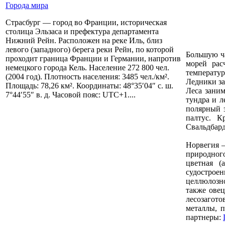
Города мира
Страсбург — город во Франции, историческая
столица Эльзаса и префектура департамента
Нижний Рейн. Расположен на реке Иль, близ
левого (западного) берега реки Рейн, по которой
Большую ча
проходит граница Франции и Германии, напротив
морей рас
немецкого города Кель. Население 272 800 чел.
температур
(2004 год). Плотность населения: 3485 чел./км².
Ледники за
Площадь: 78,26 км². Координаты: 48°35′04″ с. ш.
Леса зани
7°44′55″ в. д. Часовой пояс: UTC+1....
тундра и л
полярный з
палтус. К
Свальдбард
Норвегия —
природного
цветная (
судострое
целлюлозн
также овец
лесозагото
металлы, 
партнеры: