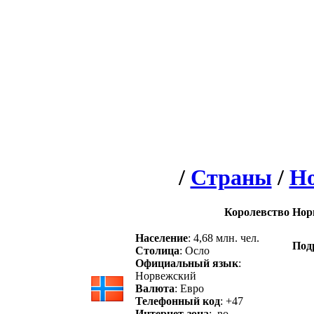
/
Страны
/
Но
Королевство Нор
Население
: 4,68 млн. чел.
Под
Столица
: Осло
Официальный язык
:
Норвежский
Валюта
: Евро
Телефонный код
: +47
Интернет-зона
: .no