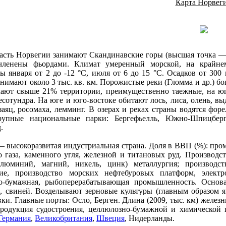
Карта Норвег
сть Норвегии занимают Скандинавские горы (высшая точка — г
членены фьордами. Климат умеренный морской, на крайне
ы января от 2 до -12 °С, июля от 6 до 15 °С. Осадков от 300 
нимают около 3 тыс. кв. км. Порожистые реки (Гломма и др.) бо
мают свыше 21% территории, преимущественно таежные, на ю
есотундра. На юге и юго-востоке обитают лось, лиса, олень, выд
аяц, росомаха, лемминг. В озерах и реках страны водятся форел
рупные национальные парки: Бергефьелль, Южно-Шпицберг
.
 высокоразвитая индустриальная страна. Доля в ВВП (%): пром
 газа, каменного угля, железной и титановых руд. Производст
алюминий, магний, никель, цинк) металлургия; производст
ние, производство морских нефтебуровых платформ, электр
о-бумажная, рыбоперерабатывающая промышленность. Основа с
, свиней. Возделывают зерновые культуры (главным образом я
вки. Главные порты: Осло, Берген. Длина (2009, тыс. км) железн
продукция судостроения, целлюлозно-бумажной и химическо
Германия
,
Великобритания
,
Швеция
, Нидерланды.