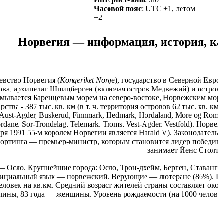
Часовой пояс
: UTC +1, летом
+2
Норвегия — информация, история, ка
евство Норвегия (
Kongeriket Norg
e), государство в Северной Ев
ова, архипелаг Шпицберген (включая остров Медвежий) и остро
Омывается Баренцевым морем на северо-востоке, Норвежским мо
рства - 387 тыс. кв. км (в т. ч. территория островов 62 тыс. кв
 Aust-Agder, Buskerud, Finnmark, Hedmark, Hordaland, More og Roms
ordane, Sor-Trondelag, Telemark, Troms, Vest-Agder, Vestfold). Н
аря 1991 55-м королем Норвегии является Harald V). Законодате
тортинга — премьер-министр, которым становится лидер победив
занимает Йенс Столт
 Осло. Крупнейшие города: Осло, Трон-дхейм, Берген, Ставанге
ициальный язык — норвежский. Верующие — лютеране (86%). Го
еловек на кв.км. Средний возраст жителей страны составляет ок
ины, 83 года — женщины. Уровень рождаемости (на 1000 человек