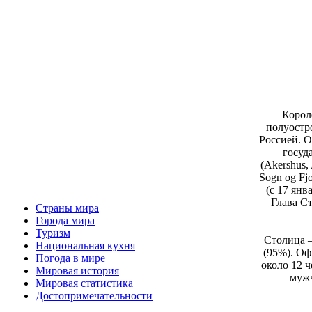
Корол
полуостр
Россией. 
госуда
(Akershus,
Sogn og Fj
(c 17 янв
Глава С
Страны мира
Города мира
Туризм
Столица —
Национальная кухня
(95%). Оф
Погода в мире
около 12 ч
Мировая история
мужч
Мировая статистика
Достопримечательности