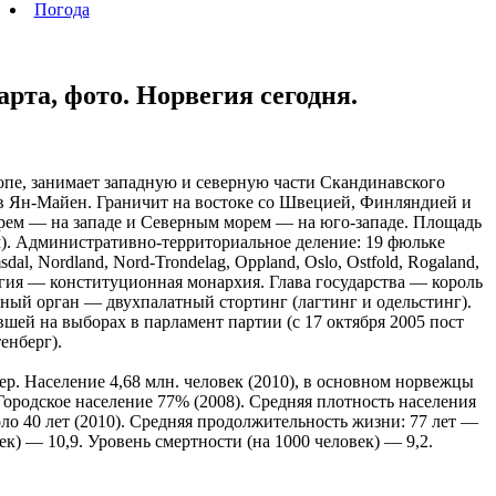
Погода
рта, фото. Норвегия сегодня.
ропе, занимает западную и северную части Скандинавского
в Ян-Майен. Граничит на востоке со Швецией, Финляндией и
рем — на западе и Северным морем — на юго-западе. Площадь
. км). Административно-территориальное деление: 19 фюльке
dal, Nordland, Nord-Trondelag, Oppland, Oslo, Ostfold, Rogaland,
орвегия — конституционная монархия. Глава государства — король
льный орган — двухпалатный стортинг (лагтинг и одельстинг).
шей на выборах в парламент партии (c 17 октября 2005 пост
енберг).
р. Население 4,68 млн. человек (2010), в основном норвежцы
родское население 77% (2008). Средняя плотность населения
оло 40 лет (2010). Средняя продолжительность жизни: 77 лет —
) — 10,9. Уровень смертности (на 1000 человек) — 9,2.