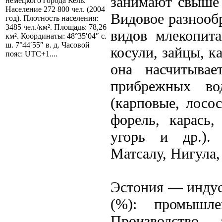
занимают свыше 
немецкого города Кель.
Население 272 800 чел. (2004
Видовое разнооб
год). Плотность населения:
3485 чел./км². Площадь: 78,26
видов млекопит
км². Координаты: 48°35′04″ с.
ш. 7°44′55″ в. д. Часовой
косули, зайцы, к
пояс: UTC+1....
она насчитыва
прибрежных в
(карповые, лосос
форель, карась,
угорь и др.). 
Матсалу, Нигула
Эстония — индус
(%): промышле
Производство 