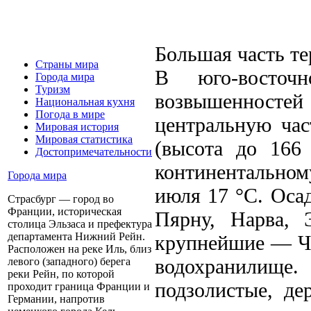
Большая часть т
Страны мира
В юго-восточ
Города мира
Туризм
возвышенносте
Национальная кухня
Погода в мире
центральную час
Мировая история
Мировая статистика
(высота до 166
Достопримечательности
континентальном
Города мира
июля 17 °С. Оса
Страсбург — город во
Франции, историческая
Пярну, Нарва, 
столица Эльзаса и префектура
департамента Нижний Рейн.
крупнейшие — Чу
Расположен на реке Иль, близ
водохранилище
левого (западного) берега
реки Рейн, по которой
подзолистые, де
проходит граница Франции и
Германии, напротив