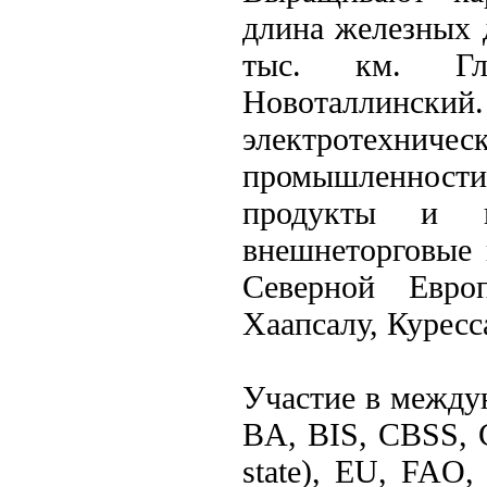
длина железных д
тыс. км. Гл
Новоталлинск
электротехн
промышленнос
продукты и п
внешнеторговые 
Северной Евр
Хаапсалу, Куресс
Участие в междун
BA, BIS, CBSS, 
state), EU, FAO