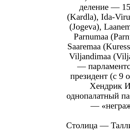
деление — 15 
(Kardla), Ida-Vir
(Jogeva), Laanem
Parnumaa (Parnu
Saaremaa (Kuressa
Viljandimaa (Vil
— парламентс
президент (c 9 
Хендрик И
однопалатный па
— «неграж
Столица — Талли