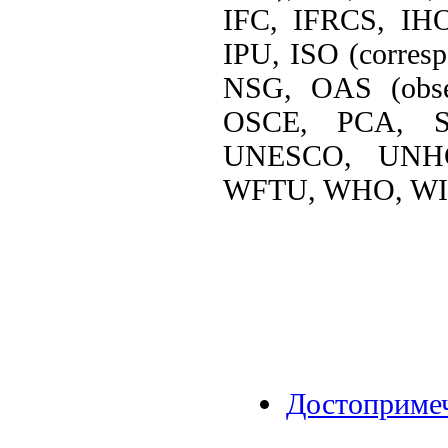
IFC, IFRCS, IHO
IPU, ISO (corre
NSG, OAS (obser
OSCE, PCA, S
UNESCO, UNH
WFTU, WHO, W
Достоприме