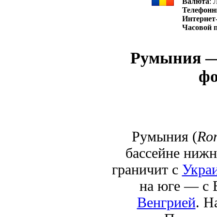
Валюта
: 
Телефонн
Интернет
Часовой 
Румыния — 
фо
Румыния (
Ro
бассейне нижне
граничит с
Укра
на юге — с 
Венгрией
. Н