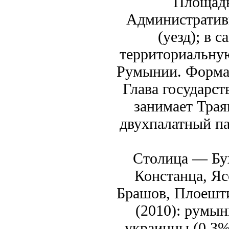
Площадь
Административн
(уезд); в 
территориальну
Румынии. Форма 
Глава государст
занимает Трая
двухпалатный па
Столица — Бух
Констанца, Яс
Брашов, Плоешти
(2010): румын
украинцы (0,3%)