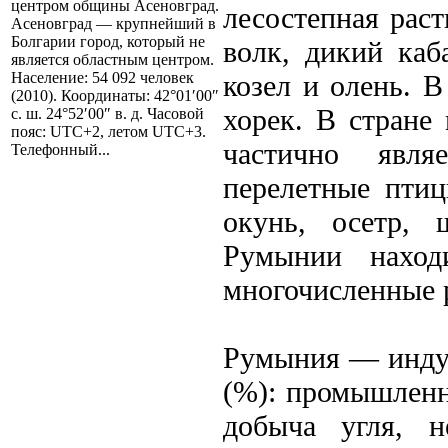
центром общины Асеновград.
лесостепная рас
Асеновград — крупнейший в
Болгарии город, который не
волк, дикий каб
является областным центром.
козел и олень. В
Население: 54 092 человек
(2010). Координаты: 42°01′00″
хорек. В стране
с. ш. 24°52′00″ в. д. Часовой
пояс: UTC+2, летом UTC+3.
частично являе
Телефонный...
перелетные птиц
окунь, осетр, 
Румынии наход
многочисленные 
Румыния — индус
(%): промышленно
добыча угля, н