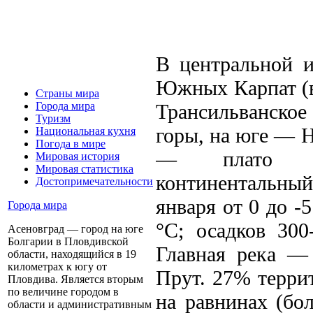
В центральной 
Южных Карпат (в
Страны мира
Трансильванско
Города мира
Туризм
горы, на юге — 
Национальная кухня
Погода в мире
— плато До
Мировая история
Мировая статистика
континентальны
Достопримечательности
января от 0 до -5
Города мира
°С; осадков 300
Асеновград — город на юге
Болгарии в Пловдивской
Главная река —
области, находящийся в 19
километрах к югу от
Прут. 27% терри
Пловдива. Является вторым
по величине городом в
на равнинах (бо
области и административным