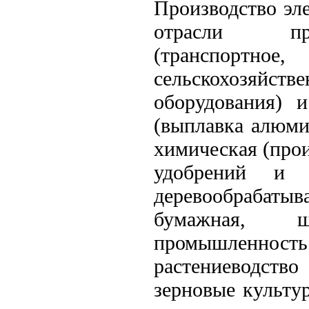
Производство эл
отрасли про
(транспорт
сельскохозяйст
оборудования) и
(выплавка алюми
химическая (про
удобрений и 
деревообрабат
бумажная, ш
промышленность
растениеводств
зерновые культу