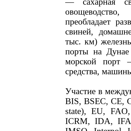
— сахарная све
овощеводство,
преобладает раз
свиней, домашне
тыс. км) железны
порты на Дунае
морской порт —
средства, машин
Участие в междун
BIS, BSEC, CE, 
state), EU, FAO
ICRM, IDA, IFA
IMSO, Interpol,