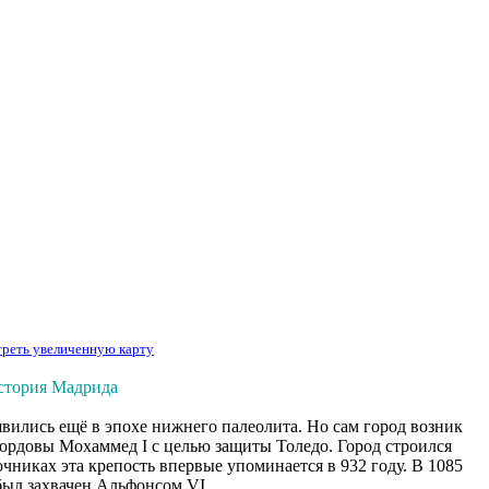
реть увеличенную карту
стория Мадрида
вились ещё в эпохе нижнего палеолита. Но сам город возник
ордовы Мохаммед I с целью защиты Толедо. Город строился
никах эта крепость впервые упоминается в 932 году. В 1085
был захвачен Альфонсом VI.