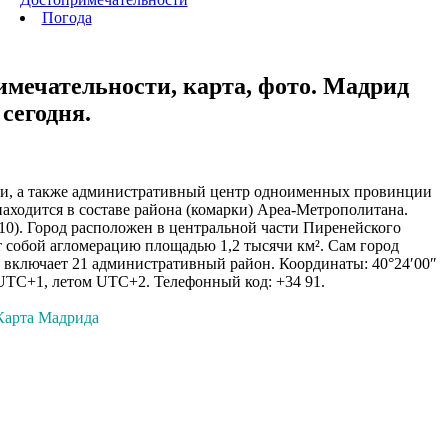
Погода
мечательности, карта, фото. Мадрид
сегодня.
и, а также административный центр одноименных провинции
аходится в составе района (комарки) Ареа-Метрополитана.
10). Город расположен в центральной части Пиренейского
 собой агломерацию площадью 1,2 тысячи км². Сам город
и включает 21 административный район. Координаты: 40°24′00″
с: UTC+1, летом UTC+2. Телефонный код: +34 91.
Карта Мадрида