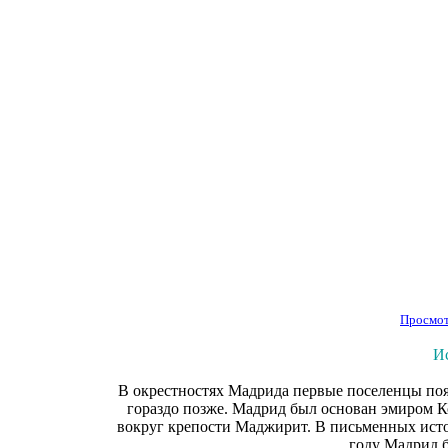
Просмот
И
В окрестностях Мадрида первые поселенцы поя
гораздо позже. Мадрид был основан эмиром К
вокруг крепости Маджирит. В письменных источ
году Мадрид 