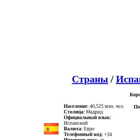
Страны
/
Испа
Кор
Население
: 40,525 млн. чел.
По
Столица
: Мадрид
Официальный язык
:
Испанский
Валюта
: Евро
Телефонный код
: +34
Интернет-зона
: .es