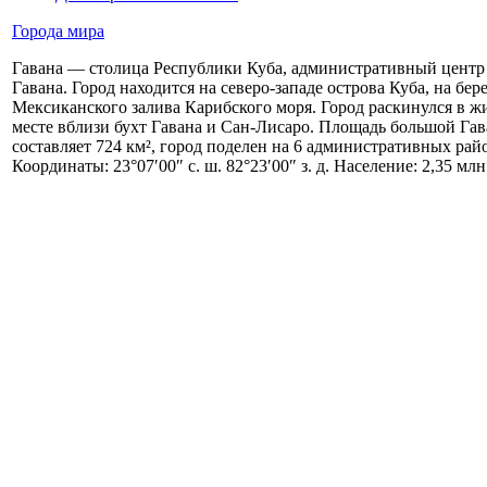
Города мира
Гавана — столица Республики Куба, административный цент
Гавана. Город находится на северо-западе острова Куба, на бер
Мексиканского залива Карибского моря. Город раскинулся в 
месте вблизи бухт Гавана и Сан-Лисаро. Площадь большой Га
составляет 724 км², город поделен на 6 административных рай
Координаты: 23°07′00″ с. ш. 82°23′00″ з. д. Население: 2,35 млн.