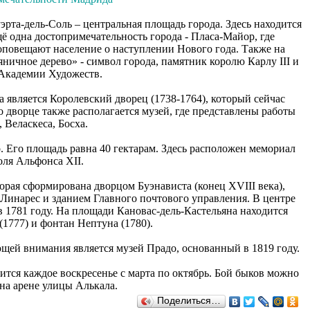
рта-дель-Соль – центральная площадь города. Здесь находится
ё одна достопримечательность города - Пласа-Майор, где
 оповещают население о наступлении Нового года. Также на
ичное дерево» - символ города, памятник королю Карлу III и
Академии Художеств.
является Королевский дворец (1738-1764), который сейчас
 дворце также располагается музей, где представлены работы
, Веласкеса, Босха.
 Его площадь равна 40 гектарам. Здесь расположен мемориал
оля Альфонса XII.
орая сформирована дворцом Буэнависта (конец XVIII века),
 Линарес и зданием Главного почтового управления. В центре
 1781 году. На площади Кановас-дель-Кастельяна находится
1777) и фонтан Нептуна (1780).
ей внимания является музей Прадо, основанный в 1819 году.
ится каждое воскресенье с марта по октябрь. Бой быков можно
на арене улицы Алькала.
Поделиться…