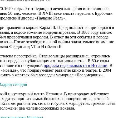
0-1670 годы. Этот период отмечен как время интенсивного
яло 50 тыс. человек. В XVIII веке власть перешла к Бурбонам.
оролевский дворец «Паласио Реаль».
и правлении короля Карла III. Город полностью приводился в
аны, а водоснабжение модернизировано. В 1808 году войско
ыл провозглашен королем. В ответ на эти события в городе
давлено. После освободительной войны значительное внимание
ляли Фердинанд VII и Изабелла II.
ствлена перестройка. Старые улицы расширялись, строились
роны города республиканцами от националистов. В 50-е годы
 становится популярной
продажа недвижимости в Испании
. В
«мовида», что подразумевает развитие кино и театра. В 2004
память о жертвах был возведен мемориал «Лес умерших».
адрид сегодня
кий и культурный центр Испании. В пригородах действуют
находится один из самых больших аэропортов мира, который
 Есть метрополитен, сеть автобусных маршрутов, трамваи, сеть
сположены два железнодорожных вокзала.
мечательности Мадрида