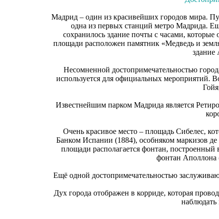
Мадрид – один из красивейших городов мира. Пуэ
одна из первых станций метро Мадрида. Ещ
сохранилось здание почты с часами, которые
площади расположен памятник «Медведь и землян
здание 
Несомненной достопримечательностью города 
используется для официальных мероприятий. Во
Гойя
Известнейшим парком Мадрида является Ретиро.
кор
Очень красивое место – площадь Сибелес, кот
Банком Испании (1884), особняком маркизов де
площади располагается фонтан, построенный в
фонтан Аполлона (
Ещё одной достопримечательностью заслуживающ
Дух города отображен в корриде, которая провод
наблюдать 