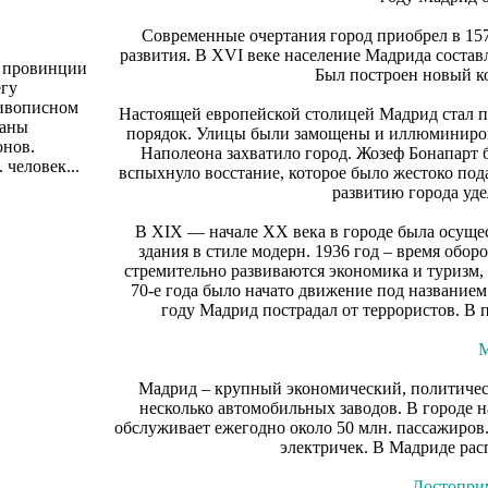
Современные очертания город приобрел в 157
развития. В XVI веке население Мадрида составл
р провинции
Был построен новый к
егу
живописном
Настоящей европейской столицей Мадрид стал пр
ваны
порядок. Улицы были замощены и иллюминиров
онов.
Наполеона захватило город. Жозеф Бонапарт б
 человек...
вспыхнуло восстание, которое было жестоко по
развитию города уде
В XIX — начале XX века в городе была осуще
здания в стиле модерн. 1936 год – время обо
стремительно развиваются экономика и туризм,
70-е года было начато движение под названием 
году Мадрид пострадал от террористов. В 
М
Мадрид – крупный экономический, политичес
несколько автомобильных заводов. В городе 
обслуживает ежегодно около 50 млн. пассажиров.
электричек. В Мадриде ра
Достопри