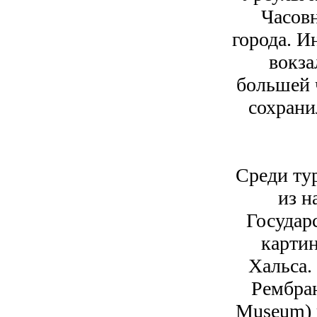
Часовн
города. И
вокза
большей 
сохрани
Среди ту
из н
Государ
картин
Хальса.
Рембран
Museum) 