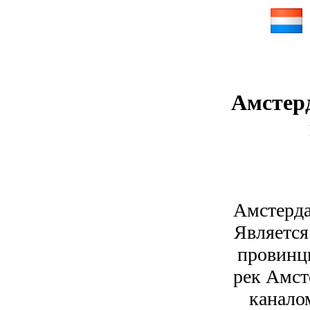
Амстерд
Амстерда
Является
провинци
рек Амст
канало