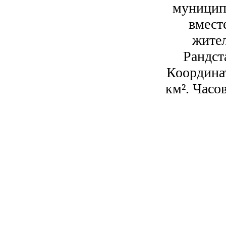
муниципа
вмест
жител
Рандст
Координат
км². Часо