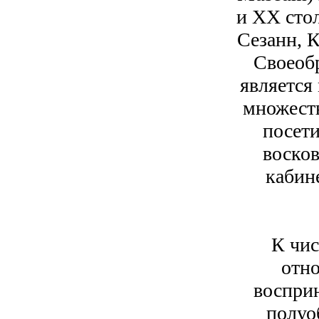
и ХХ сто
Сезанн, 
Своеоб
является 
множеств
посети
воско
кабин
К чис
отно
восприн
полуо