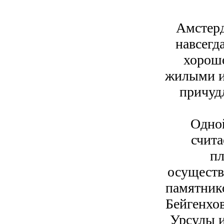
Амстерд
навсегд
хорош
жилыми и
причуд
Одной
счита
пл
осуществ
памятник
Бейгенхов
Урсулы и