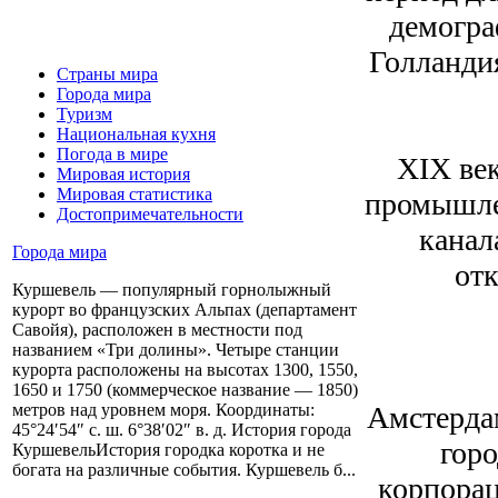
демогра
Голландия
Страны мира
Города мира
Туризм
Национальная кухня
Погода в мире
XIX век
Мировая история
Мировая статистика
промышле
Достопримечательности
канал
Города мира
от
Куршевель — популярный горнолыжный
курорт во французских Альпах (департамент
Савойя), расположен в местности под
названием «Три долины». Четыре станции
курорта расположены на высотах 1300, 1550,
1650 и 1750 (коммерческое название — 1850)
Амстерда
метров над уровнем моря. Координаты:
45°24′54″ с. ш. 6°38′02″ в. д. История города
горо
КуршевельИстория городка коротка и не
богата на различные события. Куршевель б...
корпорац