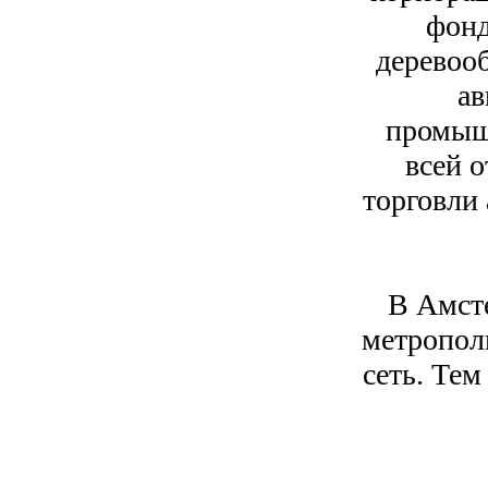
фонд
деревоо
ав
промышл
всей о
торговли
В Амсте
метропол
сеть. Тем