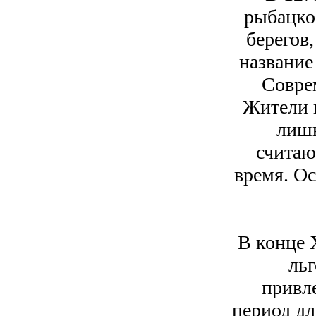
рыбацкое
берегов
название
Соврем
Жители 
лишн
считаю
время. О
В конце 
ль
привл
период дл