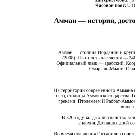
Часовой пояс
: UT
Амман — история, досто
Амман — столица Иордании и крупн
(2008). Плотность населения — 24
Официальный язык — арабский. Коорди
Омар аль-Маани. Офиц
На территории современного Аммана н
н. э), столицы Аммонского царства. 
греками. Птолемеем II Раббат-Аммон
вошел 
В 326 году, когда христианство 
епархия. До наших дней со
Во время правления Гассанидов город