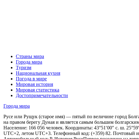
Страны мира
Города мира
Туризм
Национальная кухня
Погода в мире
Мировая история
Мировая статистика
Достопримечательности
Города мира
Русе или Рущук (старое имя) — пятый по величине город Болг
на правом берегу Дуная и является самым большим болгарским
Население: 166 056 человек. Координаты: 43°51′00″ с. ш. 25°59′
UTC+2, летом UTC+3. Телефонный код: (+359) 82. Почтовый и
Автомобильный код: Р. История РусеПервое поселение на тер