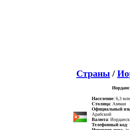
Страны
/
Ио
Иорданс
Население
: 6,3 мл
Столица
: Амман
Официальный яз
Арабский
Валюта
: Иорданс
Телефонный код
:
Интернет-зона
: .jo