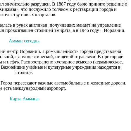
был значительно разрушен. В 1887 году было принято решение о
Хиджаза», что послужило толчком к реставрации города и
оительству новых кварталов.
азалась в руках англичан, получивших мандат на управление
ыл провозглашен столицей эмирата, а в 1946 году – Иордании.
Амман сегодня
кий центр Иордании. Промышленность города представлена
ильной, фармацевтической, пищевой отраслями. В пригороде
и нефть. Распространено кустарное ремесло (керамическое,
. Важнейшие учебные и культурные учреждения находятся в
столице.
 Город пересекают важные автомобильные и железные дороги.
е есть международный аэропорт.
Карта Аммана