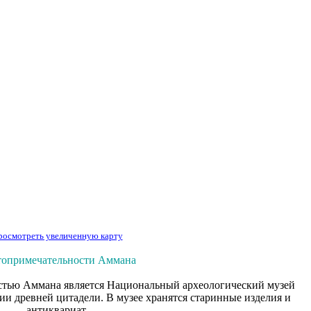
росмотреть увеличенную карту
топримечательности Аммана
тью Аммана является Национальный археологический музей
и древней цитадели. В музее хранятся старинные изделия и
антиквариат.