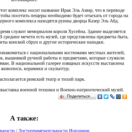
Этот комплекс носит название Ирак Эль Амир, что в переводе
чтобы посетить пещеры необходимо будет отъехать от города на
ерного комплекса находятся руины дворца Казер Эль Абд.
время служит мемориалом короля Хусейна. Здание выделяется
В средине мечети есть музей, где представлены предметы быта,
нты конской сбруи и другие исторические находки.
 ознакомиться с национальными костюмами местных жителей,
в, вышивкой ручной работы и предметами, которые служили
ман. В национальной галерее изящных искусств выставлена
 живописи, керамики и скульптур.
асполагается римский театр и тихий парк.
 выставка военной техники и Военно-патриотический музей.
Поделиться…
А также
:
льности
/
Достопримечательности Иордании