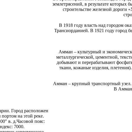
землетрясений, в результате которых 
строительстве железной дороги «
стр
В 1918 году власть над городом ок
Трансиорданией. В 1921 году город б
Амман – культурный и экономичес
металлургической, цементной, текст
добывают и перерабатывают фосфаты 
ткани, кожаные изделия, плетения)
Амман – крупный транспортный узел.
В Амман
арии. Город расположен
 портом на этой реке.
00″ в. д.Часовой пояс:
ндекс: 7000.
ритории современного