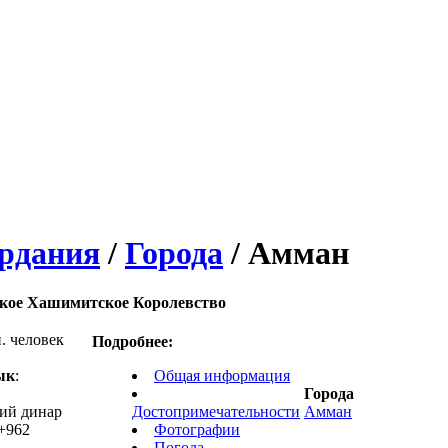
рдания
/
Города
/ Амман
кое Хашимитское Королевство
н. человек
Подробнее:
ык
:
Общая информация
Города
кий динар
Достопримечательности
Амман
 +962
Фотографии
Погода