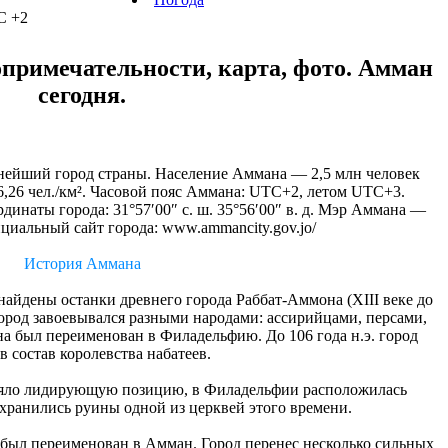
C +2
примечательности, карта, фото. Амман
сегодня.
ейший город страны. Население Аммана — 2,5 млн человек
6,26 чел./км². Часовой пояс Аммана: UTC+2, летом UTC+3.
наты города: 31°57′00″ с. ш. 35°56′00″ в. д. Мэр Аммана —
иальный сайт города: www.ammancity.gov.jo/
История Аммана
айдены останки древнего города Раббат-Аммона (XIII веке до
Город завоевывался разными народами: ассирийцами, персами,
а был переименован в Филадельфию. До 106 года н.э. город
в состав королевства набатеев.
заняло лидирующую позицию, в Филадельфии расположилась
хранились руины одной из церквей этого времени.
 был переименован в Амман. Город перенес несколько сильных