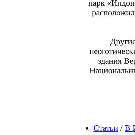
парк «Индон
расположил
Другие
неоготическ
здания Ве
Национальны
Статьи
/
В 