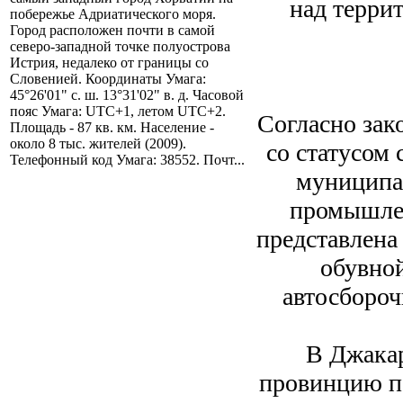
над терри
побережье Адриатического моря.
Город расположен почти в самой
северо-западной точке полуострова
Истрия, недалеко от границы со
Словенией. Координаты Умага:
45°26'01" с. ш. 13°31'02" в. д. Часовой
пояс Умага: UTC+1, летом UTC+2.
Согласно зак
Площадь - 87 кв. км. Население -
около 8 тыс. жителей (2009).
со статусом 
Телефонный код Умага: 38552. Почт...
муниципал
промышле
представлена
обувной
автосбороч
В Джакар
провинцию п