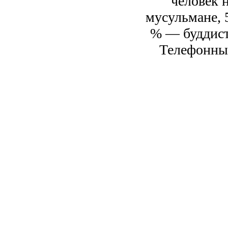
человек 
мусульмане, 
% — буддист
Телефонный