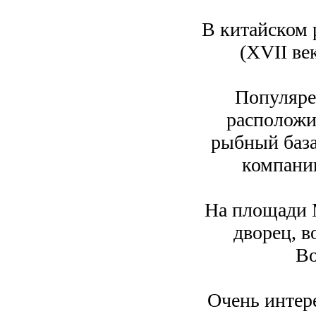
В китайском 
(XVII ве
Популяре
расположи
рыбный база
компании
На площади 
дворец, в
Во
Очень интер