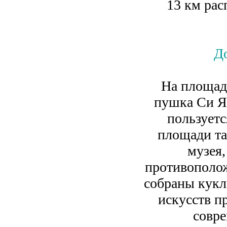
13 км рас
Д
На площад
пушка Си Яг
пользуетс
площади та
музея,
противополож
собраны кукл
искусств п
совр