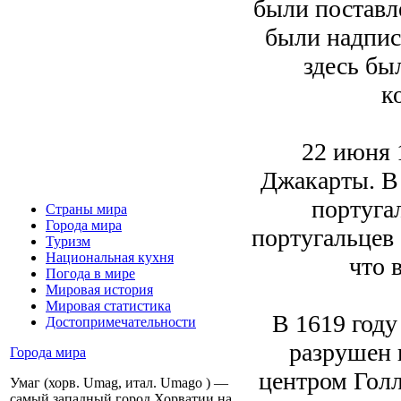
были поставл
были надписи
здесь бы
к
22 июня 
Джакарты. В 
португа
Страны мира
Города мира
португальцев
Туризм
Национальная кухня
что 
Погода в мире
Мировая история
Мировая статистика
В 1619 году
Достопримечательности
разрушен 
Города мира
центром Голл
Умаг (хорв. Umag, итал. Umago ) —
самый западный город Хорватии на