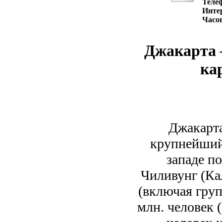
Теле
Инте
Часо
Джакарта 
ка
Джакарта
крупнейший 
западе п
Чиливунг (Ка
(включая груп
млн. человек 