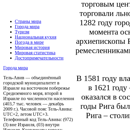
торговым цен
торговали льн
1282 году гор
Страны мира
Города мира
момента осн
Туризм
Национальная кухня
архиепископы Р
Погода в мире
Мировая история
ремесленниками
Мировая статистика
Достопримечательности
Города мира
В 1581 году вл
Тель-Авив — объединённый
городской муниципалитет в
в 1621 году
Израиле на восточном побережье
Средиземного моря, второй в
оказался в со
Израиле по численности населения
(403,7 тыс. человек — декабрь
годы Рига был
2009 г.). Часовой пояс Тель-Авива:
Рига – стол
UTC+2, летом UTC+3.
Телефонный код Тель-Авива: (972)
(3) вне Израиля, (03) внутри
Израиля. Координаты города: