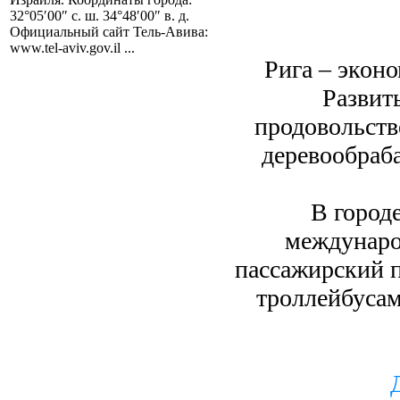
32°05′00″ с. ш. 34°48′00″ в. д.
Официальный сайт Тель-Авива:
www.tel-aviv.gov.il ...
Рига – экон
Развит
продовольств
деревообраб
В город
междунаро
пассажирский 
троллейбусам