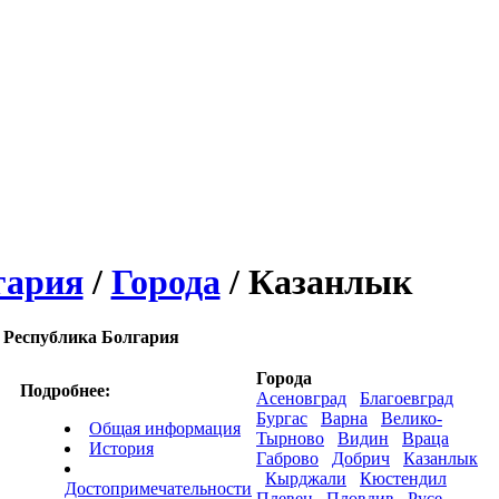
гария
/
Города
/ Казанлык
Республика Болгария
Города
Подробнее:
Асеновград
Благоевград
Бургас
Варна
Велико-
Общая информация
Тырново
Видин
Враца
История
Габрово
Добрич
Казанлык
Кырджали
Кюстендил
Достопримечательности
Плевен
Пловдив
Русе