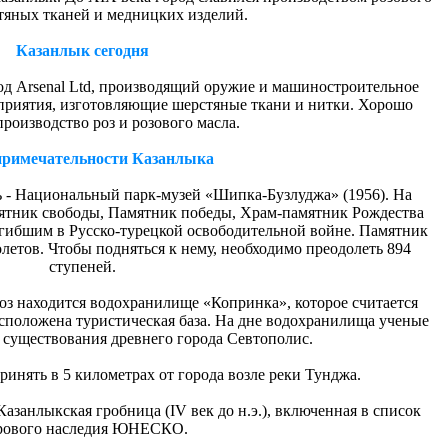
тяных тканей и медницких изделий.
Казанлык сегодня
од Arsenal Ltd, производящий оружие и машиностроительное
приятия, изготовляющие шерстяные ткани и нитки. Хорошо
роизводство роз и розового масла.
примечательности Казанлыка
 - Национальный парк-музей «Шипка-Бузлуджа» (1956). На
ятник свободы, Памятник победы, Храм-памятник Рождества
гибшим в Русско-турецкой освободительной войне. Памятник
етов. Чтобы подняться к нему, необходимо преодолеть 894
ступеней.
роз находится водохранилище «Копринка», которое считается
сположена туристическая база. На дне водохранилища ученые
 существования древнего города Севтополис.
нять в 5 километрах от города возле реки Тунджа.
азанлыкская гробница (IV век до н.э.), включенная в список
рового наследия ЮНЕСКО.