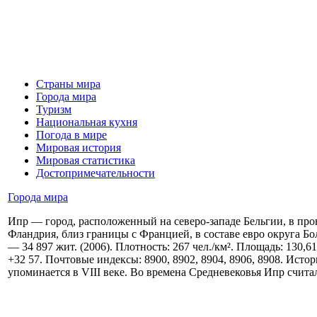
Страны мира
Города мира
Туризм
Национальная кухня
Погода в мире
Мировая история
Мировая статистика
Достопримечательности
Города мира
Ипр — город, расположенный на северо-западе Бельгии, в пр
Фландрия, близ границы с Францией, в составе евро округа Б
— 34 897 жит. (2006). Плотность: 267 чел./км². Площадь: 130,6
+32 57. Почтовые индексы: 8900, 8902, 8904, 8906, 8908. Ист
упоминается в VIII веке. Во времена Средневековья Ипр считал