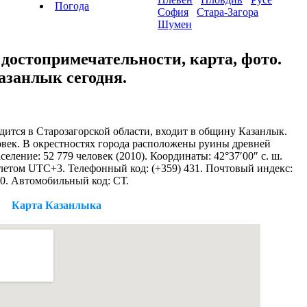
Погода
София
Стара-Загора
Шумен
достопримечательности, карта, фото.
азанлык сегодня.
ится в Старозагорской области, входит в общину Казанлык.
ловек. В окрестностях города расположены руины древней
ление: 52 779 человек (2010). Координаты: 42°37′00″ с. ш.
, летом UTC+3. Телефонный код: (+359) 431. Почтовый индекс:
0. Автомобильный код: СТ.
Карта Казанлыка