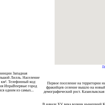
П
овинции Западная
ольшой Лилль. Население
1 км². Телефонный код:
Первое поселение на территории н
ория ИпраВпервые город
фракийцев селение вышло на новый
ся одним из самых...
демографический рост. Казанлыкская 
В начале ХV века возник нынешний Ка