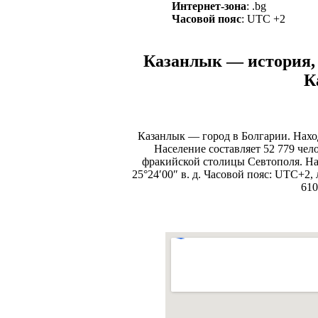
Интернет-зона
: .bg
Часовой пояс
: UTC +2
Казанлык — история, 
К
Казанлык — город в Болгарии. Наход
Население составляет 52 779 че
фракийской столицы Севтополя. Насе
25°24′00″ в. д. Часовой пояс: UTC+2
610