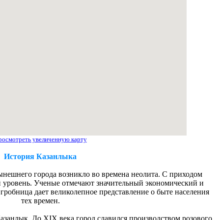
росмотреть увеличенную карту
История Казанлыка
ынешнего города возникло во времена неолита. С приходом
 уровень. Ученые отмечают значительный экономический и
гробница дает великолепное представление о быте населения
тех времен.
занлык. До ХIХ века город славился производством розового