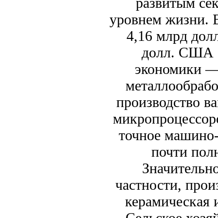
развитым се
уровнем жизни. 
4,16 млрд дол
долл. США (
экономики —
металлообрабо
производство в
микропроцессор
точное машино
почти пол
Значительно
частности, прои
керамическая 
Сельское хозя