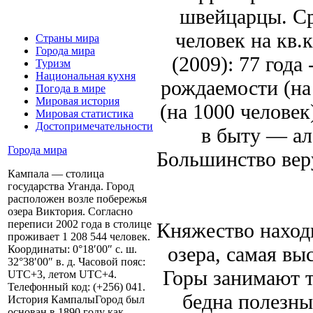
швейцарцы. Ср
человек на кв
Страны мира
Города мира
(2009): 77 года
Туризм
Национальная кухня
рождаемости (на 
Погода в мире
Мировая история
(на 1000 челове
Мировая статистика
Достопримечательности
в быту — ал
Города мира
Большинство вер
Кампала — столица
государства Уганда. Город
расположен возле побережья
озера Виктория. Согласно
переписи 2002 года в столице
Княжество находи
проживает 1 208 544 человек.
озера, самая вы
Координаты: 0°18′00″ с. ш.
32°38′00″ в. д. Часовой пояс:
Горы занимают т
UTC+3, летом UTC+4.
Телефонный код: (+256) 041.
бедна полезн
История КампалыГород был
основан в 1890 году как