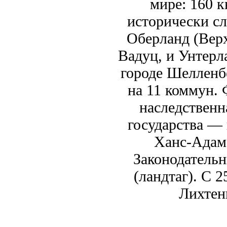
мире: 160 к
исторически с
Оберланд (Верх
Вадуц, и Унтерл
городе Шелленб
на 11 коммун.
наследственн
государства —
Ханс-Адам 
Законодатель
(ландтаг). С 
Лихтен