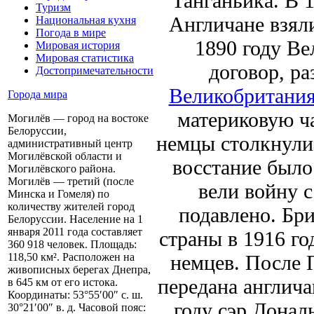
Танганьика. В 1
Туризм
Англичане взяли
Национальная кухня
Погода в мире
1890 году В
Мировая история
Мировая статистика
договор, р
Достопримечательности
Великобритани
Города мира
материковую ча
Могилёв — город на востоке
Белоруссии,
немцы столкнули
административный центр
Могилёвской области и
восстание было 
Могилёвского района.
Могилёв — третий (после
вели войну 
Минска и Гомеля) по
количеству жителей город
подавлено. Бр
Белоруссии. Население на 1
января 2011 года составляет
страны в 1916 го
360 918 человек. Площадь:
немцев. После
118,50 км². Расположен на
живописных берегах Днепра,
передана англича
в 645 км от его истока.
Координаты: 53°55′00″ с. ш.
году сэр Донал
30°21′00″ в. д. Часовой пояс: