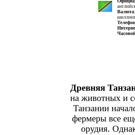
Официа
английс
Валюта
шиллин
Телефо
Интерне
Часовой
Древняя Танзан
на животных и с
Танзании начало
фермеры все ещ
орудия. Однак