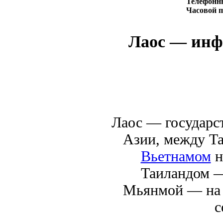
Телефонн
Часовой п
Лаос — инфо
Лаос — государс
Азии, между Та
Вьетнамом
н
Таиландом —
Мьянмой — на 
с