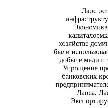
Лаос ост
инфраструкту
Экономика 
капиталоемк
хозяйстве доми
были использова
добыче меди и з
Упрощение пр
банковских кр
предпринимател
Лаоса. Ла
Экспортируе