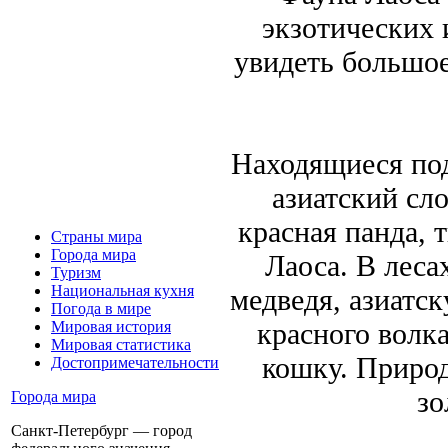
экзотических 
увидеть большое
Находящиеся под
азиатский сло
красная панда, 
Страны мира
Города мира
Лаоса. В леса
Туризм
Национальная кухня
медведя, азиатс
Погода в мире
красного волк
Мировая история
Мировая статистика
кошку. Природ
Достопримечательности
зо
Города мира
Санкт-Петербург — город