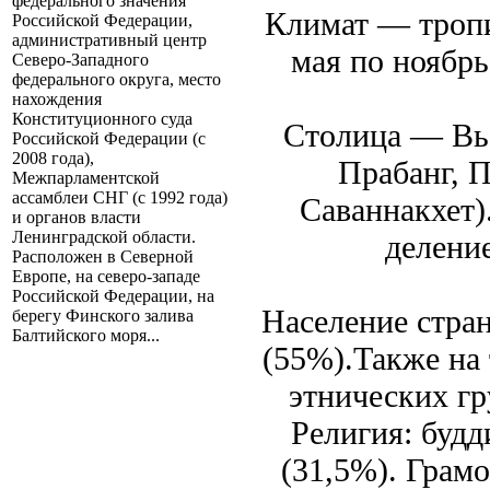
федерального значения
Климат — троп
Российской Федерации,
административный центр
мая по ноябрь
Северо-Западного
федерального округа, место
нахождения
Конституционного суда
Столица — Вье
Российской Федерации (с
2008 года),
Прабанг, 
Межпарламентской
ассамблеи СНГ (с 1992 года)
Саваннакхет)
и органов власти
Ленинградской области.
делени
Расположен в Северной
Европе, на северо-западе
Российской Федерации, на
Население стра
берегу Финского залива
Балтийского моря...
(55%).Также на
этнических г
Религия: будд
(31,5%). Гра