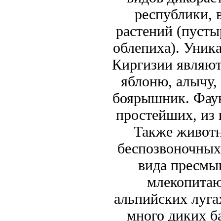
республики, 
растений (пусты
облепиха). Уник
Киргизии являют
яблоню, алычу,
боярышник. Фаун
простейших, из 
Также животн
беспозвоночных,
вида пресмы
млекопитаю
альпийских луга
много диких ба