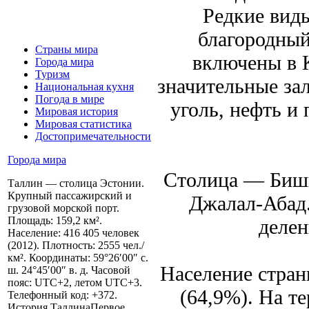
Редкие виды
благородный
Страны мира
включены в 
Города мира
Туризм
значительные за
Национальная кухня
Погода в мире
уголь, нефть и 
Мировая история
Мировая статистика
Достопримечательности
Города мира
Столица — Бишк
Таллин — столица Эстонии.
Крупный пассажирский и
Джалал-Абад
грузовой морской порт.
Площадь: 159,2 км².
делен
Население: 416 405 человек
(2012). Плотность: 2555 чел./
км². Координаты: 59°26′00″ с.
Население стран
ш. 24°45′00″ в. д. Часовой
пояс: UTC+2, летом UTC+3.
(64,9%). На т
Телефонный код: +372.
История ТаллинаПервое