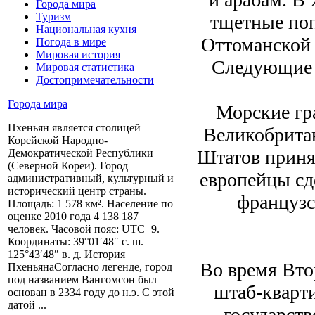
Города мира
Туризм
тщетные поп
Национальная кухня
Оттоманской 
Погода в мире
Мировая история
Следующие т
Мировая статистика
Достопримечательности
Города мира
Морские гр
Пхеньян является столицей
Великобрита
Корейской Народно-
Штатов принят
Демократической Республики
(Северной Кореи). Город —
европейцы с
административный, культурный и
исторический центр страны.
французс
Площадь: 1 578 км². Население по
оценке 2010 года 4 138 187
человек. Часовой пояс: UTC+9.
Координаты: 39°01′48″ с. ш.
125°43′48″ в. д. История
Во время Вто
ПхеньянаСогласно легенде, город
под названием Вангомсон был
штаб-кварти
основан в 2334 году до н.э. С этой
датой ...
государст