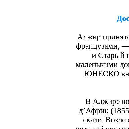
До
Алжир принято
французами, —
и Старый 
маленькими до
ЮНЕСКО внес
В Алжире во
д`Африк (1855
скале. Возле
которой приход