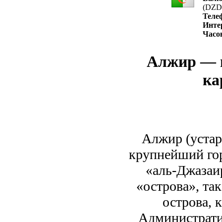
(DZD
Теле
Инте
Часо
Алжир — и
ка
Алжир (устар
крупнейший гор
«аль-Джазаир
«острова», та
острова, 
Администрати