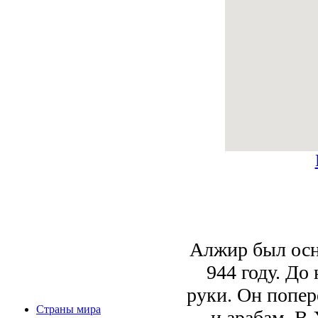
Алжир был осн
944 году. До
руки. Он попе
Страны мира
и арабам. В