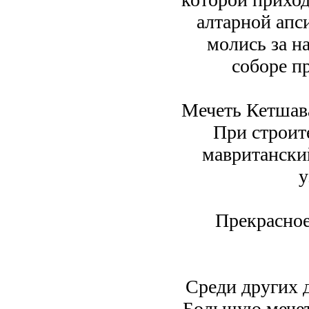
алтарной апс
молись за н
соборе п
Мечеть Кетшава
При строит
мавританский
у
Прекрасное
Среди других 
Большую мечет