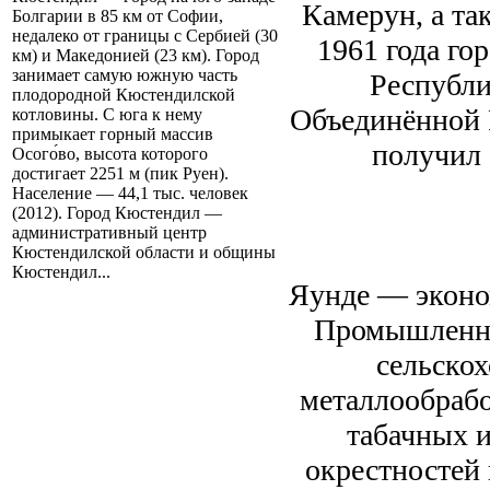
Камерун, а та
Болгарии в 85 км от Софии,
недалеко от границы с Сербией (30
1961 года го
км) и Македонией (23 км). Город
занимает самую южную часть
Республи
плодородной Кюстендилской
Объединённой 
котловины. С юга к нему
примыкает горный массив
получил 
Осого́во, высота которого
достигает 2251 м (пик Руен).
Население — 44,1 тыс. человек
(2012). Город Кюстендил —
административный центр
Кюстендилской области и общины
Кюстендил...
Яунде — эконо
Промышленно
сельскох
металлообрабо
табачных и
окрестностей