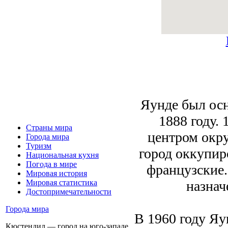
Яунде был осн
1888 году.
Страны мира
центром окру
Города мира
Туризм
город оккупир
Национальная кухня
Погода в мире
французские.
Мировая история
назнач
Мировая статистика
Достопримечательности
Города мира
В 1960 году Яу
Кюстендил — город на юго-западе