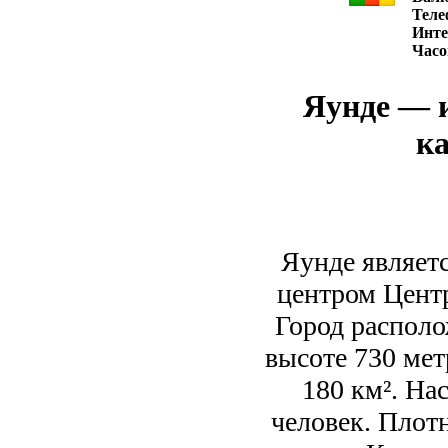
Теле
Инте
Часо
Яунде — и
ка
Яунде являет
центром Цент
Город располо
высоте 730 мет
180 км². На
человек. Плотн