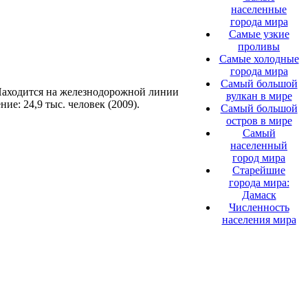
населенные
города мира
Самые узкие
проливы
Самые холодные
города мира
Самый большой
Находится на железнодорожной линии
вулкан в мире
е: 24,9 тыс. человек (2009).
Самый большой
остров в мире
Самый
населенный
город мира
Старейшие
города мира:
Дамаск
Численность
населения мира