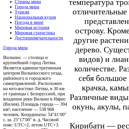
температура тр
Страны мира
Города мира
отличительные
Туризм
Национальная кухня
представлен
Погода в мире
Мировая история
острову. Кром
Мировая статистика
другие растени
Достопримечательности
дерево. Сущес
Города мира
видов) и лиан
Вильнюс — столица и
крупнейший город Литвы.
количестве. Ра
Является административным
центром Вильнюсского уезда,
себя большое 
районного и городского
самоуправлений. Расположен
крачка, камы
на юго-востоке Литвы, в 30 км
от границы с Белоруссией, при
Различные виды
впадении реки Вильни в Нярис
(Вилия). Площадь города — 394
окунь, акулы, 
км², население — 538 968
человек. Координаты: 54°41′00″
с. ш. 25°17′00″ в. д. Часовой
Кирибати — респ
пояс: UTC+2, летом UTC+3.