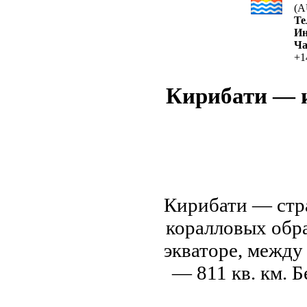
(A
Те
Ин
Ча
+1
Кирибати — и
Кирибати — стра
коралловых обра
экваторе, между
— 811 кв. км. Б