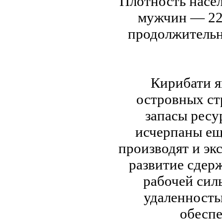
Плотность насел
мужчин — 22,
продолжительн
Кирибати я
островных ст
запасы ресу
исчерпаны еще
производят и эк
развитие сдер
рабочей сил
удаленность
обеспе