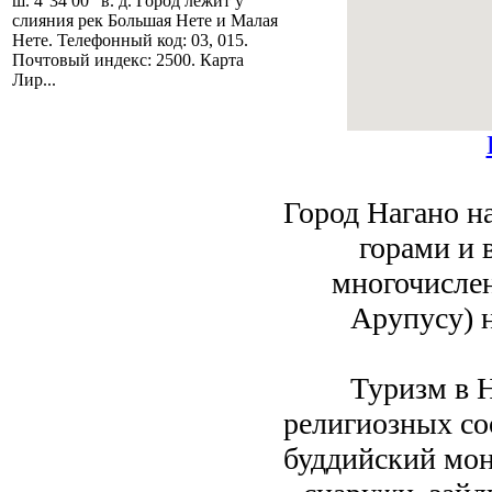
ш. 4°34′00″ в. д. Город лежит у
слияния рек Большая Нете и Малая
Нете. Телефонный код: 03, 015.
Почтовый индекс: 2500. Карта
Лир...
Город Нагано 
горами и 
многочисле
Арупусу) 
Туризм в 
религиозных со
буддийский мон