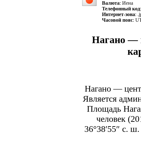
Валюта
: Иена
Телефонный код
Интернет-зона
: .
Часовой пояс
: U
Нагано — 
ка
Нагано — цент
Является адми
Площадь Наган
человек (20
36°38′55″ с. ш