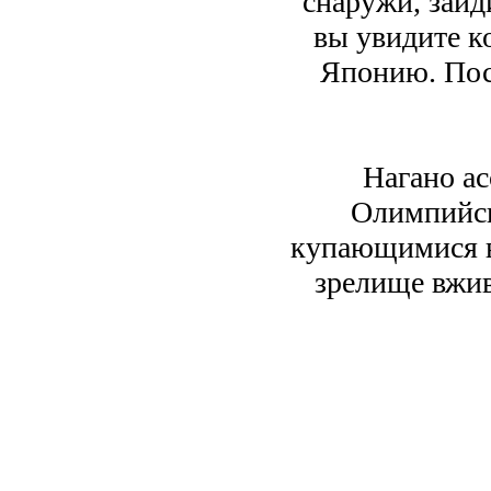
снаружи, зайд
вы увидите к
Японию. Пос
Нагано ас
Олимпийски
купающимися в
зрелище вжи