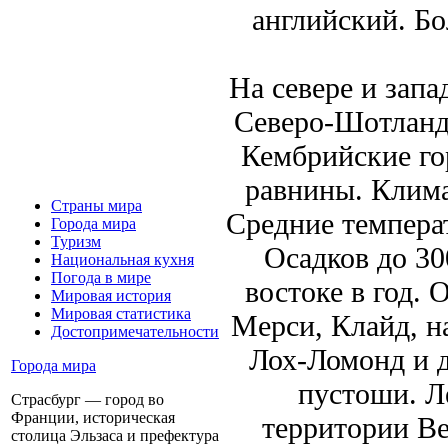
английский. Б
На севере и зап
Северо-Шотландс
Кембрийские го
равнины. Клима
Страны мира
Средние температ
Города мира
Туризм
Осадков до 30
Национальная кухня
Погода в мире
востоке в год. 
Мировая история
Мировая статистика
Мерси, Клайд, на
Достопримечательности
Лох-Ломонд и д
Города мира
пустоши. Ле
Страсбург — город во
Франции, историческая
территории Ве
столица Эльзаса и префектура