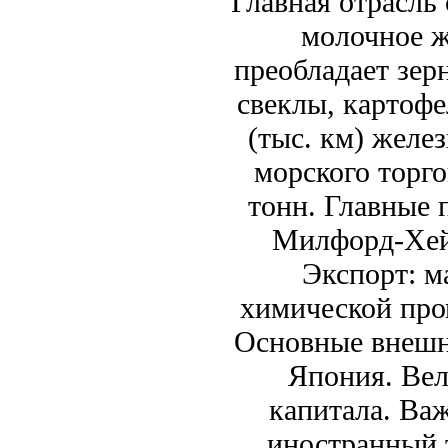
Главная отрасль
молочное ж
преобладает зер
свеклы, картофе
(тыс. км) желе
морского торго
тонн. Главные 
Милфорд-Хей
Экспорт: м
химической про
Основные внешн
Япония. Ве
капитала. Ва
иностранный т