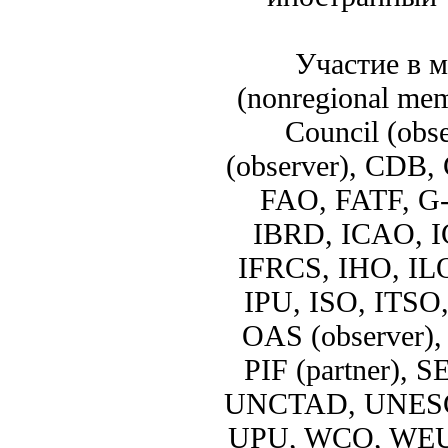
Участие в 
(nonregional mem
Council (obs
(observer), CDB
FAO, FATF, G-
IBRD, ICAO, I
IFRCS, IHO, ILO
IPU, ISO, ITS
OAS (observer)
PIF (partner), S
UNCTAD, UNES
UPU, WCO, WEU