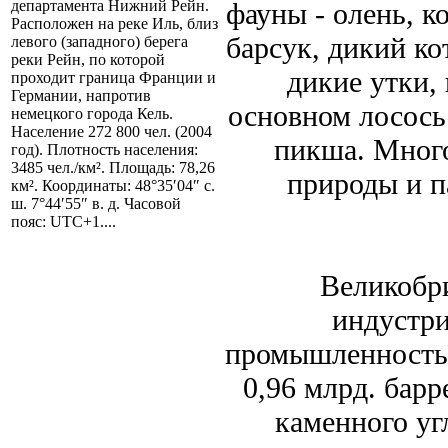
фауны - олень, ко
департамента Нижний Рейн.
Расположен на реке Иль, близ
барсук, дикий кот
левого (западного) берега
реки Рейн, по которой
дикие утки, 
проходит граница Франции и
Германии, напротив
основном лосось 
немецкого города Кель.
Население 272 800 чел. (2004
пикша. Мног
год). Плотность населения:
3485 чел./км². Площадь: 78,26
природы и п
км². Координаты: 48°35′04″ с.
ш. 7°44′55″ в. д. Часовой
пояс: UTC+1....
Великобр
индустри
промышленность 
0,96 млрд. барр
каменного уг