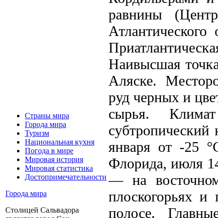
равнины (Центр
Атлантического 
Приатлантическ
Наивысшая точка
Аляске. Месторо
руд черных и цве
сырья. Клима
Страны мира
Города мира
субтропический 
Туризм
Национальная кухня
января от -25 °
Погода в мире
Флорида, июля 14
Мировая история
Мировая статистика
— на восточном
Достопримечательности
плоскогорьях и 
Города мира
полосе. Главн
Столицей Сальвадора