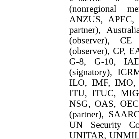
(nonregional m
ANZUS, APEC, A
partner), Austr
(observer), CE
(observer), CP, 
G-8, G-10, IA
(signatory), IC
ILO, IMF, IMO, 
ITU, ITUC, MI
NSG, OAS, OECD
(partner), SAARC
UN Security 
UNITAR, UNMIL