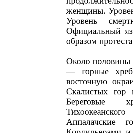
продолжительнос
женщины. Уровень
Уровень смер
Официальный яз
образом протеста
Около половины 
— горные хребт
восточную окра
Скалистых гор 
Береговые х
Тихоокеанског
Аппалачские 
Кордильерами и