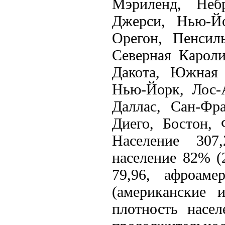
Мэриленд, Неб
Джерси, Нью-Йо
Орегон, Пенсиль
Северная Кароли
Дакота, Южная 
Нью-Йорк, Лос-А
Даллас, Сан-Фр
Диего, Бостон, 
Население 307
население 82% (
79,96, афроаме
(американские 
плотность насел