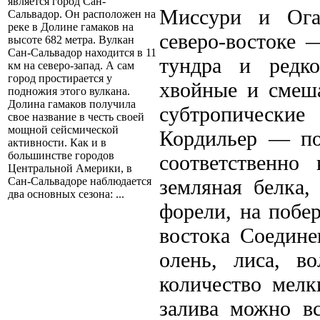
является город Сан-
Миссури и Ога
Сальвадор. Он расположен на
реке в Долине гамаков на
северо-востоке 
высоте 682 метра. Вулкан
Сан-Сальвадор находится в 11
тундра и редко
км на северо-запад. А сам
город простирается у
хвойные и смеш
подножия этого вулкана.
Долина гамаков получила
субтропически
свое название в честь своей
мощной сейсмической
Кордильер — по
активности. Как и в
большинстве городов
соответственно
Центральной Америки, в
земляная белка,
Сан-Сальвадоре наблюдается
два основных сезона: ...
форели, на побе
востока Соедине
олень, лиса, в
количество мелк
залива можно вс