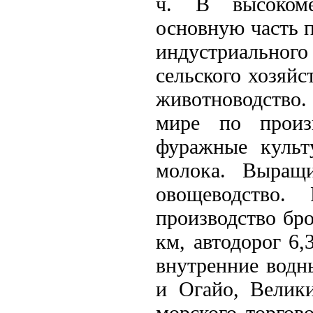
ч. В высокоме
основную часть 
индустриального
сельского хозяй
животноводство.
мире по произ
фуражные культу
молока. Выращи
овощеводство. 
производство бр
км, автодорог 6,
внутренние водн
и Огайо, Велики
морского торгов