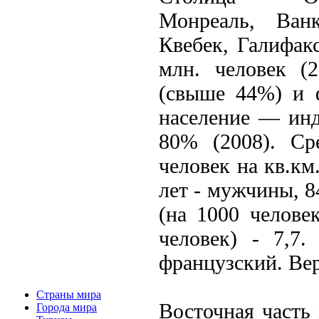
Монреаль, Ванк
Квебек, Галифак
млн. человек (2
(свыше 44%) и ф
население — инд
80% (2008). Ср
человек на кв.к
лет - мужчины, 
(на 1000 челове
человек) - 7,7
французский. Ве
Страны мира
Восточная часть
Города мира