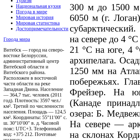
Туризм
300 м до 1500 м
Национальная кухня
Погода в мире
6050 м (г. Лога
Мировая история
Мировая статистика
субарктический.
Достопримечательности
на севере до 4 °
Города мира
21 °С на юге, 4 
Витебск — город на северо-
востоке Белоруссии,
архипелага. Осад
административный центр
Витебской области и
1250 мм на Атла
Витебского района.
Расположен в восточной
побережьях. Гла
части области на реке
Западная Двина. Население
Фрейзер. На ю
— 364,7 тыс. человек (2011
(Канаде принадл
год). Плотность: 3597 чел./
км². Третий по численности
озера: Б. Медвеж
населения. Площадь — 124,5
км². Координаты: 55°11′00″ с.
На севере — арк
ш. 30°10′00″ в. д. Часовой
пояс: UTC+3. Телефонный
на склонах Корд
код: +375 212. Почтовые
индексы...