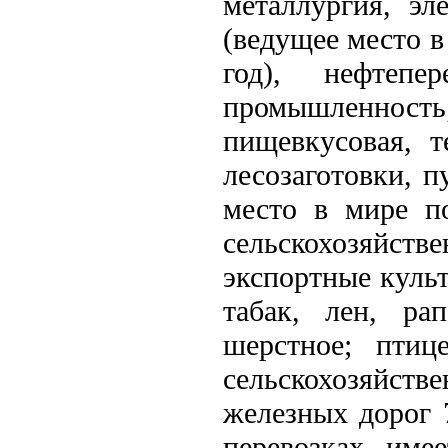
металлургия, эл
(ведущее место в
год), нефтепе
промышленност
пищевкусовая, т
лесозаготовки, 
место в мире п
сельскохозяйст
экспортные куль
табак, лен, ра
шерстное; птиц
сельскохозяйст
железных дорог 
перевозках име