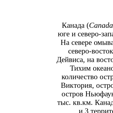
Канада (
Canada
юге и северо-за
На севере омыв
северо-восто
Дейвиса, на вост
Тихим океано
количество ост
Виктория, остро
остров Ньюфаун
тыс. кв.км. Кана
и 3 террит