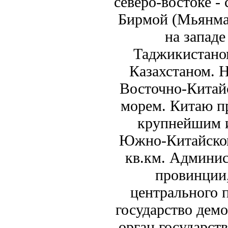
северо-востоке -
Бирмой (Мьянма)
на западе
Таджикистаном
Казахстаном. 
Восточно-Китай
морем. Китаю пр
крупнейшим и
Южно-Китайском
кв.км. Админис
провинции,
центрального 
государство дем
орган государст