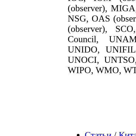
(observer), MI
NSG, OAS (obser
(observer), SC
Council, UN
UNIDO, UNIFI
UNOCI, UNTSO
WIPO, WMO, WT
Статьи
/
Кит