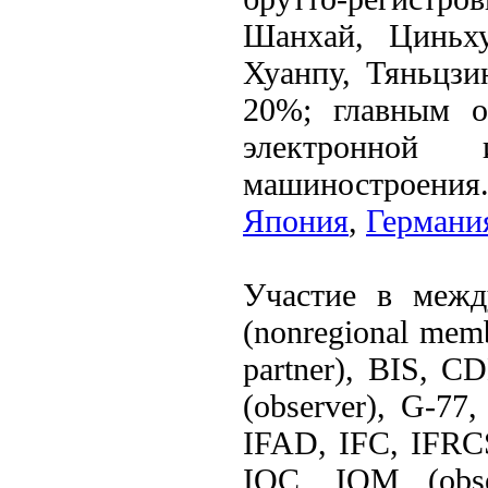
Шанхай, Циньху
Хуанпу, Тяньцзи
20%; главным о
электронной 
машиностроения
Япония
,
Германи
Участие в межд
(nonregional me
partner), BIS, 
(observer), G-7
IFAD, IFC, IFRC
IOC, IOM (obs