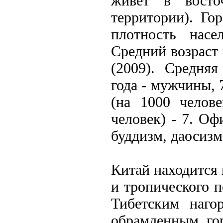
живет в восто
территории). Го
плотность насе
Средний возраст 
(2009). Средняя
года - мужчины,
(на 1000 челове
человек) - 7. О
буддизм, даосизм
Китай находится 
и тропического п
Тибетским наго
обрамленным го