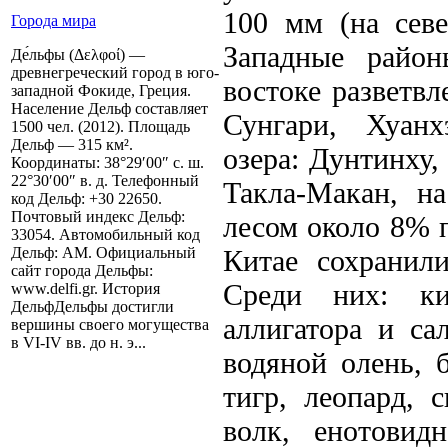
100 мм (на севе
Города мира
Западные район
Де́льфы (Δελφοί) —
древнегреческий город в юго-
востоке разветв
западной Фокиде, Греция.
Население Дельф составляет
Сунгари, Хуанх
1500 чел. (2012). Площадь
Дельф — 315 км².
озера: Дунтинху
Координаты: 38°29′00″ с. ш.
22°30′00″ в. д. Телефонный
Такла-Макан, н
код Дельф: +30 22650.
Почтовый индекс Дельф:
лесом около 8% 
33054. Автомобильный код
Китае сохранил
Дельф: AM. Официальный
сайт города Дельфы:
Среди них: ки
www.delfi.gr. История
ДельфДельфы достигли
аллигатора и са
вершины своего могущества
в VI-IV вв. до н. э...
водяной олень, 
тигр, леопард, 
волк, енотовидн