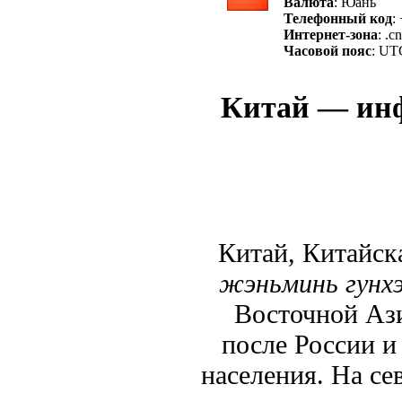
Валюта
: Юань
Телефонный код
:
Интернет-зона
: .cn
Часовой пояс
: UT
Китай — инф
Китай, Китайск
жэньминь гунх
Восточной Ази
после России и
населения. На се