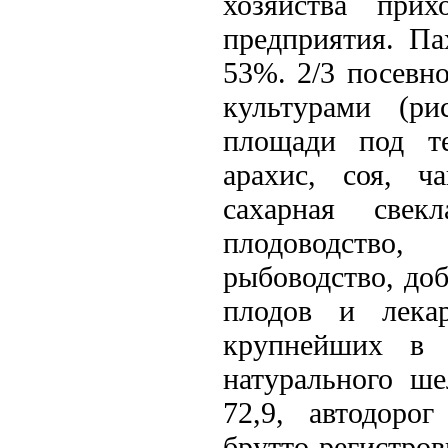
хозяйства при
предприятия. Па
53%. 2/3 посевн
культурами (ри
площади под те
арахис, соя, ч
сахарная свек
плодоводство
рыбоводство, до
плодов и лека
крупнейших в 
натурального ше
72,9, автодоро
брутто-регистро