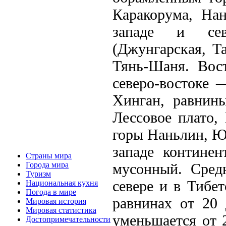
Каракорума, На
западе и сев
(Джунгарская, Т
Тянь-Шаня. Вост
северо-востоке 
Хинган, равнин
Лессовое плато,
горы Наньлин, Ю
западе континен
Страны мира
мусонный. Сред
Города мира
Туризм
севере и в Тибе
Национальная кухня
Погода в мире
равнинах от 20 
Мировая история
Мировая статистика
уменьшается от 
Достопримечательности