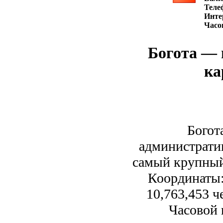
Теле
Инте
Часо
Богота — 
ка
Богот
администрати
самый крупный
Координаты: 
10,763,453 ч
Часовой 