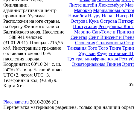
Лихтенштейн
Люксембург
Мав
Финляндии,
Марокко
Маршалловы остро
административный центр
Намибия
Науру
Непал
Нигер
Н
провинции Уусимаа.
Острова Кука
Острова Питкэр
Расположен на юге страны,
Португалия
Республика Конг
на берегу Финского залива
Марино
Сан-Томе и Принси
Балтийского моря. Население
Сенегал
Сент-Винсент и Грен
— 588 941 человек
Словения
Соломоновы Остр
(31.01.2011). Площадь 715,55
Танзания
Того
Того
Тонга
Трини
км². Иностранные граждане
Уругвай
Федеративные Ш
составляют около 10 %
Центральноафриканская Респуб
населения города.
Экваториальная Гвинея
Эрит
Координаты: 60°10′24″ с. ш.
24°56′55″ в. д. Часовой пояс:
UTC+2, летом UTC+3.
Телефонный код: (+358) 9.
Уп
Карта Хел...
Placename.ru
2010-2026 (С)
Перепечатка материалов разрешена, только при наличии обра