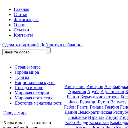
Главная
Статьи
Фотогалерея
О нас
Ссылки
Контакты
Сделать стартовой
Добавить в избранное
Страны мира
Города мира
Туризм
Национальная кухня
Австралия
Австрия
Азербайдж
Погода в мире
Армения
Аруба
Афганистан
Б
Мировая история
Бенин
Бермудские острова
Бол
Мировая статистика
Фасо
Бурунди
Бутан
Вануату
Достопримечательности
Габон
Гаити
Гайана
Гамбия
Ган
Дания
Демократическая Респуб
Города мира
Зимбабве
Израиль
Индия
Инд
Кабо-Верде
Казахстан
Камбодж
Хельсинки — столица и
Коморы
Коста-Рика
Кот-д
крупнейший город