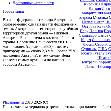
Достопримечательности
Киргизия
Кири
Латвия
Лесо
Города мира
Мавритания
Мад
острова
Мексика
М
Вена — федеральная столица Австрии и
Непал
Нигер
Ни
одновременно одна из девяти федеральных
Острова Кука
Ос
земель Австрии, со всех сторон окружённая
Перу
Польша
Пор
территорией другой земли — Нижней
Сальвадор
Самоа
Австрии. Расположена в восточной части
Корея
Сейшельск
страны. Население Вены составляет 1,68
Люсия
Сербия
С
млн. человек (середина 2008); вместе с
Суринам
США
С
пригородами — около 2,3 млн. (более 25 %
Тобаго
Тувалу
Ту
населения Австрии), и тем самым Вена
Штаты 
является самым крупным по населению
Центральноафрик
городом Австрии,...
Ланка
Эквадор
Placename.ru
2010-2026 (С)
Перепечатка материалов разрешена, только при наличии обра