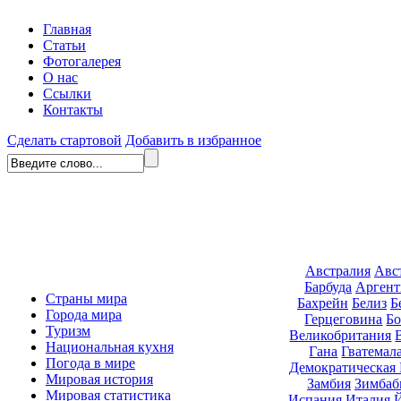
Главная
Статьи
Фотогалерея
О нас
Ссылки
Контакты
Сделать стартовой
Добавить в избранное
Австралия
Авс
Барбуда
Аргент
Страны мира
Бахрейн
Белиз
Б
Города мира
Герцеговина
Бо
Туризм
Великобритания
Национальная кухня
Гана
Гватемал
Погода в мире
Демократическая 
Мировая история
Замбия
Зимбаб
Мировая статистика
Испания
Италия