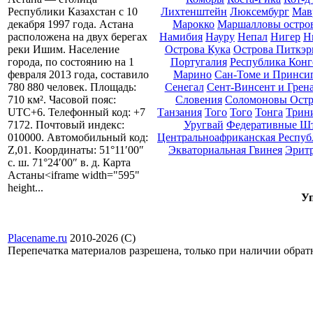
Лихтенштейн
Люксембург
Мав
Республики Казахстан с 10
Марокко
Маршалловы остро
декабря 1997 года. Астана
Намибия
Науру
Непал
Нигер
Н
расположена на двух берегах
Острова Кука
Острова Питкэр
реки Ишим. Население
Португалия
Республика Конг
города, по состоянию на 1
Марино
Сан-Томе и Принси
февраля 2013 года, составило
Сенегал
Сент-Винсент и Грен
780 880 человек. Площадь:
Словения
Соломоновы Остр
710 км². Часовой пояс:
Танзания
Того
Того
Тонга
Трини
UTC+6. Телефонный код: +7
Уругвай
Федеративные Ш
7172. Почтовый индекс:
Центральноафриканская Респуб
010000. Автомобильный код:
Экваториальная Гвинея
Эрит
Z,01. Координаты: 51°11′00″
с. ш. 71°24′00″ в. д. Карта
Астаны<iframe width="595"
height...
Уп
Placename.ru
2010-2026 (С)
Перепечатка материалов разрешена, только при наличии обра