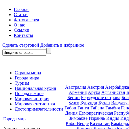
Главная
Статьи
Фотогалерея
О нас
Ссылки
Контакты
Сделать стартовой
Добавить в избранное
Страны мира
Города мира
Туризм
Австралия
Австрия
Азербайдж
Национальная кухня
Армения
Аруба
Афганистан
Б
Погода в мире
Бенин
Бермудские острова
Бол
Мировая история
Фасо
Бурунди
Бутан
Вануату
Мировая статистика
Габон
Гаити
Гайана
Гамбия
Ган
Достопримечательности
Дания
Демократическая Респуб
Зимбабве
Израиль
Индия
Инд
Города мира
Кабо-Верде
Казахстан
Камбодж
Коморы
Коста-Рика
Кот-д
Астана — столица