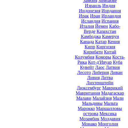
Замбия
Зимбабве
Израиль
Индия
Индонезия
Иордания
Ирак
Иран
Ирландия
Исландия
Испания
Италия
Йемен
Кабо-
Верде
Казахстан
Камбоджа
Камерун
Канада
Катар
Кения
Кипр
Киргизия
Кирибати
Китай
Колумбия
Коморы
Коста-
Рика
Кот-д'Ивуар
Куба
Кувейт
Лаос
Латвия
Лесото
Либерия
Ливан
Ливия
Литва
Лихтенштейн
Люксембург
Маврикий
Мавритания
Мадагаскар
Малави
Малайзия
Мали
Мальдивы
Мальта
Марокко
Маршалловы
острова
Мексика
Мозамбик
Молдавия
Монако
Монголия