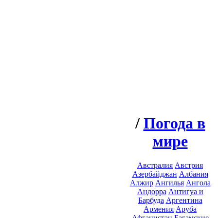
/
Погода в
мире
Австралия
Австрия
Азербайджан
Албания
Алжир
Ангилья
Ангола
Андорра
Антигуа и
Барбуда
Аргентина
Армения
Аруба
Афганистан
Багамские