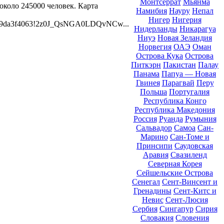
Монтсеррат
Мьянма
около 245000 человек. Карта
Намибия
Науру
Непал
Нигер
Нигерия
2079da3f4063!2z0J_QsNGA0LDQvNCw...
Нидерланды
Никарагуа
Ниуэ
Новая Зеландия
Норвегия
ОАЭ
Оман
Острова Кука
Острова
Питкэрн
Пакистан
Палау
Панама
Папуа — Новая
Гвинея
Парагвай
Перу
Польша
Португалия
Республика Конго
Республика Македония
Россия
Руанда
Румыния
Сальвадор
Самоа
Сан-
Марино
Сан-Томе и
Принсипи
Саудовская
Аравия
Свазиленд
Северная Корея
Сейшельские Острова
Сенегал
Сент-Винсент и
Гренадины
Сент-Китс и
Невис
Сент-Люсия
Сербия
Сингапур
Сирия
Словакия
Словения