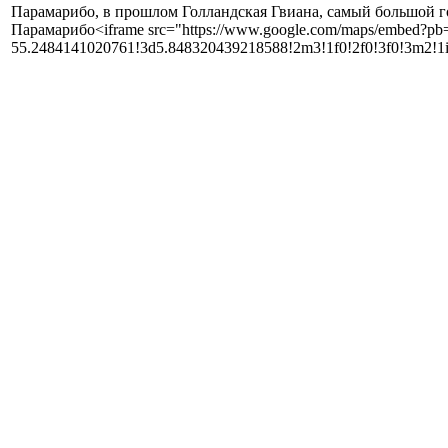
Парамарибо, в прошлом Голландская Гвиана, самый большой го
Парамарибо<iframe src="https://www.google.com/maps/embed?p
55.2484141020761!3d5.848320439218588!2m3!1f0!2f0!3f0!3m2