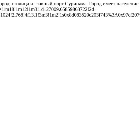
род, столица и главный порт Суринама. Город имеет население 
b=!1m18!1m12!1m3!1d127009.65859863722!2d-
!1i1024!2i768!4f13.1!3m3!1m2!1s0x8d083520e203f743%3A0x97cf