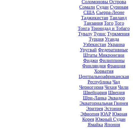
Соломоновы Острова
Сомали
Судан
Суринам
США
Сьерра-Леоне
Таджикистан
Таиланд
Танзания
Того
Того
Тонга
Тринидад и Тобаго
Тувалу
Тунис
Туркмения
Турция
Уганда
Узбекистан
Украина
Уругвай
Федеративные
Штаты Микронезии
Фиджи
Филиппины
Финляндия
Франция
Хорватия
Центральноафриканская
Республика
Чад
Черногория
Чехия
Чили
Швейцария
Швеция
Шри-Ланка
Эквадор
Экваториальная Гвинея
Эритрея
Эстония
Эфиопия
ЮАР
Южная
Корея
Южный Судан
Ямайка
Япония