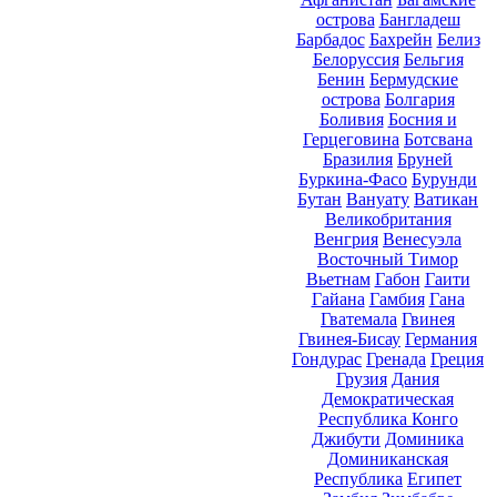
острова
Бангладеш
Барбадос
Бахрейн
Белиз
Белоруссия
Бельгия
Бенин
Бермудские
острова
Болгария
Боливия
Босния и
Герцеговина
Ботсвана
Бразилия
Бруней
Буркина-Фасо
Бурунди
Бутан
Вануату
Ватикан
Великобритания
Венгрия
Венесуэла
Восточный Тимор
Вьетнам
Габон
Гаити
Гайана
Гамбия
Гана
Гватемала
Гвинея
Гвинея-Бисау
Германия
Гондурас
Гренада
Греция
Грузия
Дания
Демократическая
Республика Конго
Джибути
Доминика
Доминиканская
Республика
Египет