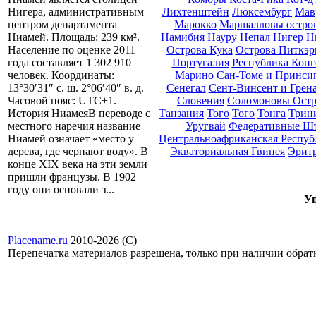
Лихтенштейн
Люксембург
Мав
Нигера, административным
Марокко
Маршалловы остро
центром департамента
Намибия
Науру
Непал
Нигер
Н
Ниамей. Площадь: 239 км².
Острова Кука
Острова Питкэр
Население по оценке 2011
Португалия
Республика Конг
года составляет 1 302 910
Марино
Сан-Томе и Принси
человек. Координаты:
Сенегал
Сент-Винсент и Грен
13°30′31″ с. ш. 2°06′40″ в. д.
Словения
Соломоновы Остр
Часовой пояс: UTC+1.
Танзания
Того
Того
Тонга
Трини
История НиамеяВ переводе с
Уругвай
Федеративные Ш
местного наречия название
Центральноафриканская Респуб
Ниамей означает «место у
Экваториальная Гвинея
Эрит
дерева, где черпают воду». В
конце XIX века на эти земли
пришли французы. В 1902
году они основали з...
Уп
Placename.ru
2010-2026 (С)
Перепечатка материалов разрешена, только при наличии обра