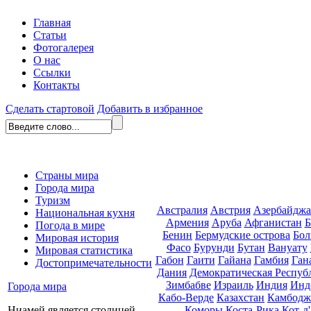
Главная
Статьи
Фотогалерея
О нас
Ссылки
Контакты
Сделать стартовой
Добавить в избранное
Страны мира
Города мира
Туризм
Австралия
Австрия
Азербайдж
Национальная кухня
Армения
Аруба
Афганистан
Б
Погода в мире
Бенин
Бермудские острова
Бол
Мировая история
Фасо
Бурунди
Бутан
Вануату
Мировая статистика
Габон
Гаити
Гайана
Гамбия
Ган
Достопримечательности
Дания
Демократическая Респуб
Зимбабве
Израиль
Индия
Инд
Города мира
Кабо-Верде
Казахстан
Камбодж
Коморы
Коста-Рика
Кот-д
Ниамей является столицей