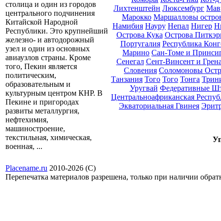
столица и один из городов
Лихтенштейн
Люксембург
Мав
центрального подчинения
Марокко
Маршалловы остро
Китайской Народной
Намибия
Науру
Непал
Нигер
Н
Республики. Это крупнейший
Острова Кука
Острова Питкэр
железно- и автодорожный
Португалия
Республика Конг
узел и один из основных
Марино
Сан-Томе и Принси
авиаузлов страны. Кроме
Сенегал
Сент-Винсент и Грен
того, Пекин является
Словения
Соломоновы Остр
политическим,
Танзания
Того
Того
Тонга
Трини
образовательным и
Уругвай
Федеративные Ш
культурным центром КНР. В
Центральноафриканская Респуб
Пекине и пригородах
Экваториальная Гвинея
Эрит
развиты металлургия,
нефтехимия,
машиностроение,
текстильная, химическая,
Уп
военная, ...
Placename.ru
2010-2026 (С)
Перепечатка материалов разрешена, только при наличии обра