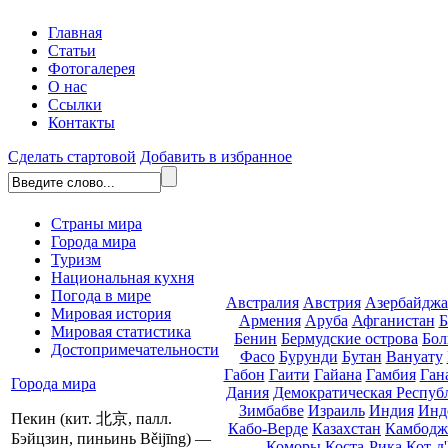
Главная
Статьи
Фотогалерея
О нас
Ссылки
Контакты
Сделать стартовой
Добавить в избранное
Страны мира
Города мира
Туризм
Национальная кухня
Погода в мире
Австралия
Австрия
Азербайдж
Мировая история
Армения
Аруба
Афганистан
Б
Мировая статистика
Бенин
Бермудские острова
Бол
Достопримечательности
Фасо
Бурунди
Бутан
Вануату
Габон
Гаити
Гайана
Гамбия
Ган
Города мира
Дания
Демократическая Респуб
Зимбабве
Израиль
Индия
Инд
Пекин (кит. 北京, палл.
Кабо-Верде
Казахстан
Камбодж
Бэйцзин, пиньинь Běijīng) —
Коморы
Коста-Рика
Кот-д