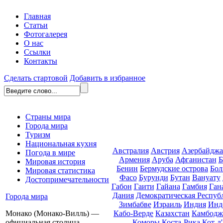
Главная
Статьи
Фотогалерея
О нас
Ссылки
Контакты
Сделать стартовой
Добавить в избранное
Страны мира
Города мира
Туризм
Национальная кухня
Австралия
Австрия
Азербайдж
Погода в мире
Армения
Аруба
Афганистан
Б
Мировая история
Бенин
Бермудские острова
Бол
Мировая статистика
Фасо
Бурунди
Бутан
Вануату
Достопримечательности
Габон
Гаити
Гайана
Гамбия
Ган
Дания
Демократическая Респуб
Города мира
Зимбабве
Израиль
Индия
Инд
Кабо-Верде
Казахстан
Камбодж
Монако (Монако-Вилль) —
Коморы
Коста-Рика
Кот-д
официальная столица