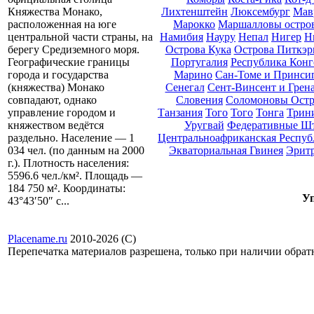
Лихтенштейн
Люксембург
Мав
Княжества Монако,
Марокко
Маршалловы остро
расположенная на юге
Намибия
Науру
Непал
Нигер
Н
центральной части страны, на
Острова Кука
Острова Питкэр
берегу Средиземного моря.
Португалия
Республика Конг
Географические границы
Марино
Сан-Томе и Принси
города и государства
Сенегал
Сент-Винсент и Грен
(княжества) Монако
Словения
Соломоновы Остр
совпадают, однако
Танзания
Того
Того
Тонга
Трини
управление городом и
Уругвай
Федеративные Ш
княжеством ведётся
Центральноафриканская Респуб
раздельно. Население — 1
Экваториальная Гвинея
Эрит
034 чел. (по данным на 2000
г.). Плотность населения:
5596.6 чел./км². Площадь —
184 750 м². Координаты:
Уп
43°43′50″ с...
Placename.ru
2010-2026 (С)
Перепечатка материалов разрешена, только при наличии обра