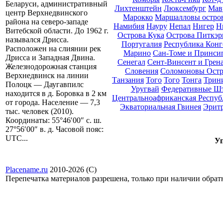
Беларуси, административный
Лихтенштейн
Люксембург
Мав
центр Верхнедвинского
Марокко
Маршалловы остро
района на северо-западе
Намибия
Науру
Непал
Нигер
Н
Витебской области. До 1962 г.
Острова Кука
Острова Питкэр
назывался Дрисса.
Португалия
Республика Конг
Расположен на слиянии рек
Марино
Сан-Томе и Принси
Дрисса и Западная Двина.
Сенегал
Сент-Винсент и Грен
Железнодорожная станция
Словения
Соломоновы Остр
Верхнедвинск на линии
Танзания
Того
Того
Тонга
Трини
Полоцк — Даугавпилс
Уругвай
Федеративные Ш
находится в д. Боровка в 2 км
Центральноафриканская Респуб
от города. Население — 7,3
Экваториальная Гвинея
Эрит
тыс. человек (2010).
Координаты: 55°46′00″ с. ш.
27°56′00″ в. д. Часовой пояс:
UTC...
Уп
Placename.ru
2010-2026 (С)
Перепечатка материалов разрешена, только при наличии обра