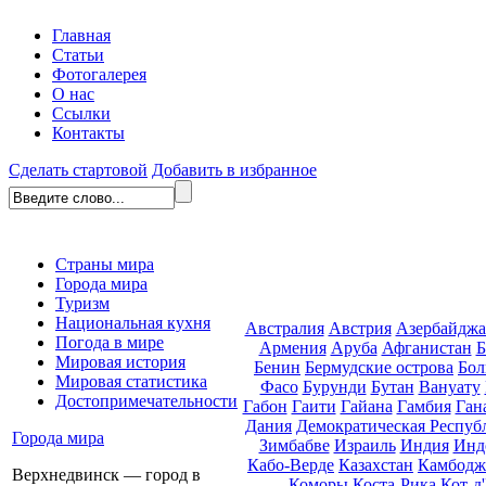
Главная
Статьи
Фотогалерея
О нас
Ссылки
Контакты
Сделать стартовой
Добавить в избранное
Страны мира
Города мира
Туризм
Национальная кухня
Австралия
Австрия
Азербайдж
Погода в мире
Армения
Аруба
Афганистан
Б
Мировая история
Бенин
Бермудские острова
Бол
Мировая статистика
Фасо
Бурунди
Бутан
Вануату
Достопримечательности
Габон
Гаити
Гайана
Гамбия
Ган
Дания
Демократическая Респуб
Города мира
Зимбабве
Израиль
Индия
Инд
Кабо-Верде
Казахстан
Камбодж
Верхнедвинск — город в
Коморы
Коста-Рика
Кот-д