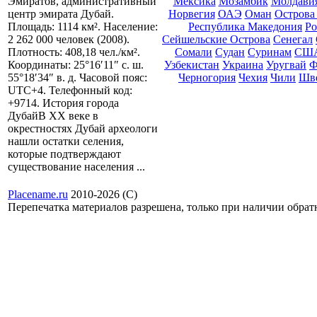
Мексика
Мозамбик
Молдави
Эмиратов, административный
Норвегия
ОАЭ
Оман
Острова
центр эмирата Дубай.
Республика Македония
Ро
Площадь: 1114 км². Население:
Сейшельские Острова
Сенегал
2 262 000 человек (2008).
Сомали
Судан
Суринам
СШ
Плотность: 408,18 чел./км².
Узбекистан
Украина
Уругвай
Ф
Координаты: 25°16′11″ с. ш.
Черногория
Чехия
Чили
Шв
55°18′34″ в. д. Часовой пояс:
UTC+4. Телефонный код:
+9714. История города
ДубайВ ХХ веке в
окрестностях Дубай археологи
нашли остатки селения,
которые подтверждают
существование населения ...
Placename.ru
2010-2026 (С)
Перепечатка материалов разрешена, только при наличии обра