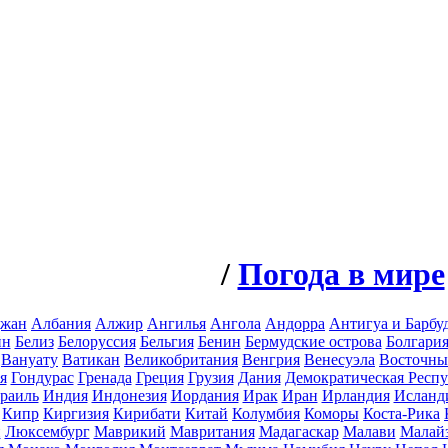
/
Погода в мире
джан
Албания
Алжир
Ангилья
Ангола
Андорра
Антигуа и Барбу
йн
Белиз
Белоруссия
Бельгия
Бенин
Бермудские острова
Болгари
Вануату
Ватикан
Великобритания
Венгрия
Венесуэла
Восточны
я
Гондурас
Гренада
Греция
Грузия
Дания
Демократическая Респу
раиль
Индия
Индонезия
Иордания
Ирак
Иран
Ирландия
Исланд
Кипр
Киргизия
Кирибати
Китай
Колумбия
Коморы
Коста-Рика
н
Люксембург
Маврикий
Мавритания
Мадагаскар
Малави
Малай