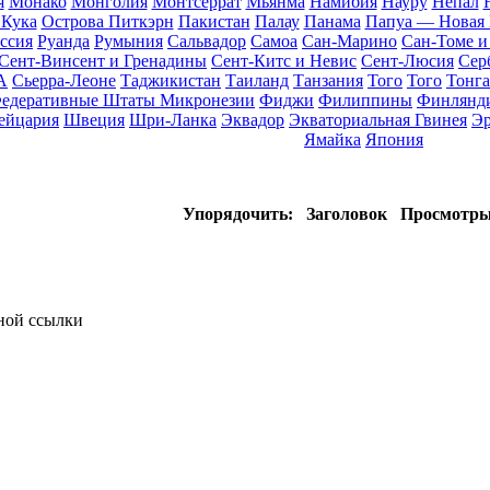
я
Монако
Монголия
Монтсеррат
Мьянма
Намибия
Науру
Непал
 Кука
Острова Питкэрн
Пакистан
Палау
Панама
Папуа — Новая 
ссия
Руанда
Румыния
Сальвадор
Самоа
Сан-Марино
Сан-Томе 
Сент-Винсент и Гренадины
Сент-Китс и Невис
Сент-Люсия
Сер
А
Сьерра-Леоне
Таджикистан
Таиланд
Танзания
Того
Того
Тонга
едеративные Штаты Микронезии
Фиджи
Филиппины
Финлянд
ейцария
Швеция
Шри-Ланка
Эквадор
Экваториальная Гвинея
Эр
Ямайка
Япония
Упорядочить:
Заголовок
Просмотр
тной ссылки