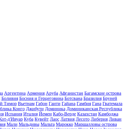
да
Аргентина
Армения
Аруба
Афганистан
Багамские острова
я
Боливия
Босния и Герцеговина
Ботсвана
Бразилия
Бруней
й Тимор
Вьетнам
Габон
Гаити
Гайана
Гамбия
Гана
Гватемала
блика Конго
Джибути
Доминика
Доминиканская Республика
ия
Испания
Италия
Йемен
Кабо-Верде
Казахстан
Камбоджа
Кот-д'Ивуар
Куба
Кувейт
Лаос
Латвия
Лесото
Либерия
Ливан
зия
Мали
Мальдивы
Мальта
Марокко
Маршалловы острова