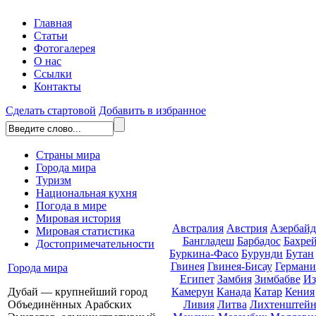
Главная
Статьи
Фотогалерея
О нас
Ссылки
Контакты
Сделать стартовой
Добавить в избранное
Страны мира
Города мира
Туризм
Национальная кухня
Погода в мире
Мировая история
Австралия
Австрия
Азербай
Мировая статистика
Бангладеш
Барбадос
Бахре
Достопримечательности
Буркина-Фасо
Бурунди
Бутан
Гвинея
Гвинея-Бисау
Германи
Города мира
Египет
Замбия
Зимбабве
Из
Камерун
Канада
Катар
Кения
Дубай — крупнейший город
Ливия
Литва
Лихтенштей
Объединённых Арабских