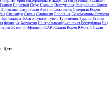
Нигер
Нигерия
Нидерланды
Никарагуа
Ниуэ
Новая Зеландия
Гвинея
Парагвай
Перу
Польша
Португалия
Республика Конго
и Принсипи
Саудовская Аравия
Свазиленд
Северная Корея
бия
Сингапур
Сирия
Словакия
Словения
Соломоновы Острова
Тринидад и Тобаго
Тувалу
Тунис
Туркмения
Турция
Уганда
ия
Франция
Хорватия
Центральноафриканская Республика
Чад
итрея
Эстония
Эфиопия
ЮАР
Южная Корея
Южный Судан
ы
Дата