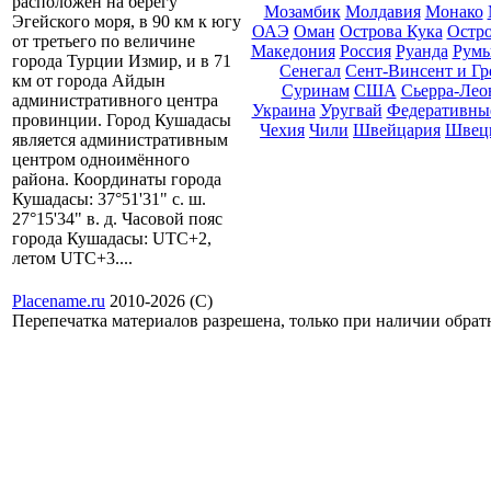
расположен на берегу
Мозамбик
Молдавия
Монако
Эгейского моря, в 90 км к югу
ОАЭ
Оман
Острова Кука
Остро
от третьего по величине
Македония
Россия
Руанда
Рум
города Турции Измир, и в 71
Сенегал
Сент-Винсент и Г
км от города Айдын
Суринам
США
Сьерра-Лео
административного центра
Украина
Уругвай
Федеративны
провинции. Город Кушадасы
Чехия
Чили
Швейцария
Швец
является административным
центром одноимённого
района. Координаты города
Кушадасы: 37°51'31" с. ш.
27°15'34" в. д. Часовой пояс
города Кушадасы: UTC+2,
летом UTC+3....
Placename.ru
2010-2026 (С)
Перепечатка материалов разрешена, только при наличии обра