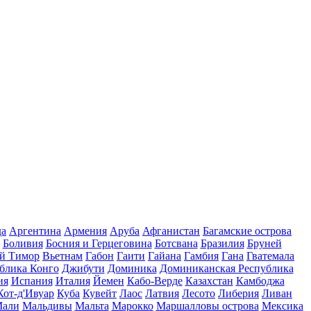
да
Аргентина
Армения
Аруба
Афганистан
Багамские острова
Боливия
Босния и Герцеговина
Ботсвана
Бразилия
Бруней
й Тимор
Вьетнам
Габон
Гаити
Гайана
Гамбия
Гана
Гватемала
блика Конго
Джибути
Доминика
Доминиканская Республика
ия
Испания
Италия
Йемен
Кабо-Верде
Казахстан
Камбоджа
Кот-д'Ивуар
Куба
Кувейт
Лаос
Латвия
Лесото
Либерия
Ливан
али
Мальдивы
Мальта
Марокко
Маршалловы острова
Мексика