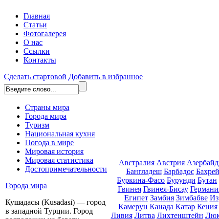
Главная
Статьи
Фотогалерея
О нас
Ссылки
Контакты
Сделать стартовой
Добавить в избранное
Страны мира
Города мира
Туризм
Национальная кухня
Погода в мире
Мировая история
Мировая статистика
Австралия
Австрия
Азербай
Достопримечательности
Бангладеш
Барбадос
Бахре
Буркина-Фасо
Бурунди
Бутан
Города мира
Гвинея
Гвинея-Бисау
Германи
Египет
Замбия
Зимбабве
Из
Кушадасы (Kusadasi) — город
Камерун
Канада
Катар
Кения
в западной Турции. Город
Ливия
Литва
Лихтенштейн
Люк