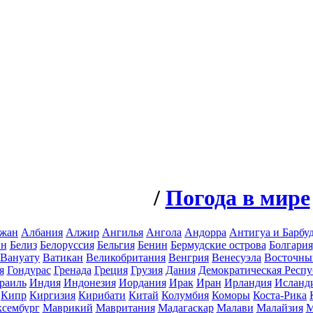
/
Погода в мире
джан
Албания
Алжир
Ангилья
Ангола
Андорра
Антигуа и Барбу
йн
Белиз
Белоруссия
Бельгия
Бенин
Бермудские острова
Болгария
Вануату
Ватикан
Великобритания
Венгрия
Венесуэла
Восточны
я
Гондурас
Гренада
Греция
Грузия
Дания
Демократическая Респу
раиль
Индия
Индонезия
Иордания
Ирак
Иран
Ирландия
Исланд
Кипр
Киргизия
Кирибати
Китай
Колумбия
Коморы
Коста-Рика
сембург
Маврикий
Мавритания
Мадагаскар
Малави
Малайзия
М