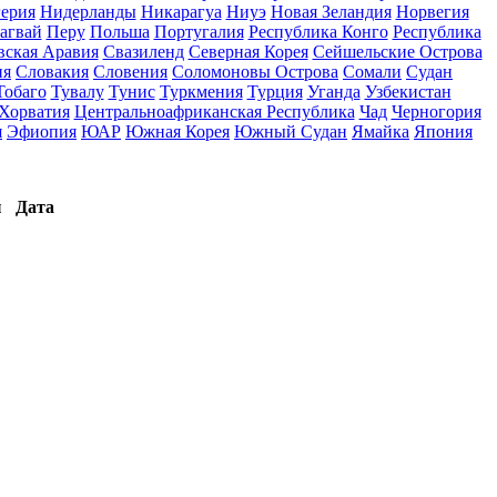
ерия
Нидерланды
Никарагуа
Ниуэ
Новая Зеландия
Норвегия
агвай
Перу
Польша
Португалия
Республика Конго
Республика
вская Аравия
Свазиленд
Северная Корея
Сейшельские Острова
ия
Словакия
Словения
Соломоновы Острова
Сомали
Судан
Тобаго
Тувалу
Тунис
Туркмения
Турция
Уганда
Узбекистан
Хорватия
Центральноафриканская Республика
Чад
Черногория
я
Эфиопия
ЮАР
Южная Корея
Южный Судан
Ямайка
Япония
ы
Дата