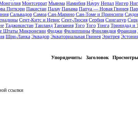
Монголия
Монтсеррат
Мьянма
Намибия
Науру
Непал
Нигер
Ниг
ва Питкэрн
Пакистан
Палау
Панама
Папуа — Новая Гвинея
Пар
ыния
Сальвадор
Самоа
Сан-Марино
Сан-Томе и Принсипи
Саудо
ренадины
Сент-Китс и Невис
Сент-Люсия
Сербия
Сингапур
Сир
не
Таджикистан
Таиланд
Танзания
Того
Того
Тонга
Тринидад и 
е Штаты Микронезии
Фиджи
Филиппины
Финляндия
Франция
ия
Шри-Ланка
Эквадор
Экваториальная Гвинея
Эритрея
Эстони
Упорядочить:
Заголовок
Просмотр
тной ссылки