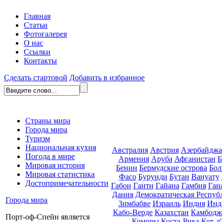
Главная
Статьи
Фотогалерея
О нас
Ссылки
Контакты
Сделать стартовой
Добавить в избранное
Страны мира
Города мира
Туризм
Национальная кухня
Австралия
Австрия
Азербайдж
Погода в мире
Армения
Аруба
Афганистан
Б
Мировая история
Бенин
Бермудские острова
Бол
Мировая статистика
Фасо
Бурунди
Бутан
Вануату
Достопримечательности
Габон
Гаити
Гайана
Гамбия
Ган
Дания
Демократическая Респуб
Города мира
Зимбабве
Израиль
Индия
Инд
Кабо-Верде
Казахстан
Камбодж
Порт-оф-Спейн является
Коморы
Коста-Рика
Кот-д