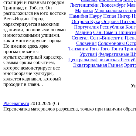
столицей и главным городом
Лихтенштейн
Люксембург
Мав
Тринидад и Тобаго. Он
Марокко
Маршалловы остро
расположился на юго-востоке
Намибия
Науру
Непал
Нигер
Н
Вест-Индии. Город
Острова Кука
Острова Питкэр
характеризуется высокими
Португалия
Республика Конг
зданиями, неоновыми огнями
Марино
Сан-Томе и Принси
и многолюдными улицами,
Сенегал
Сент-Винсент и Грен
как и многие другие города.
Словения
Соломоновы Остр
Но именно здесь ярко
Танзания
Того
Того
Тонга
Трини
просматривается
Уругвай
Федеративные Ш
мультикультурный характер.
Центральноафриканская Респуб
Самым ярким событием,
Экваториальная Гвинея
Эрит
которое демонстрирует все
многообразие культуры,
является карнавал, который
проходит в главн...
Уп
Placename.ru
2010-2026 (С)
Перепечатка материалов разрешена, только при наличии обра