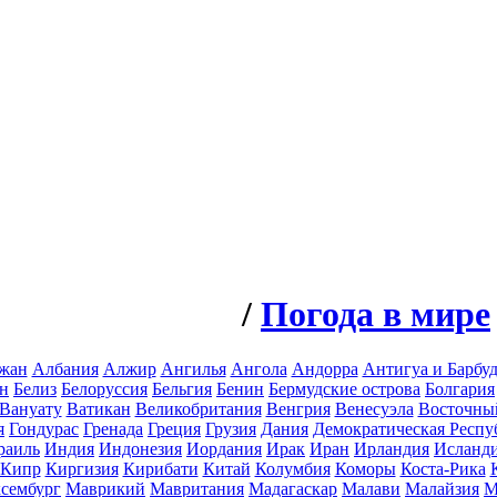
/
Погода в мире
жан
Албания
Алжир
Ангилья
Ангола
Андорра
Антигуа и Барбуд
н
Белиз
Белоруссия
Бельгия
Бенин
Бермудские острова
Болгария
Вануату
Ватикан
Великобритания
Венгрия
Венесуэла
Восточны
я
Гондурас
Гренада
Греция
Грузия
Дания
Демократическая Респу
раиль
Индия
Индонезия
Иордания
Ирак
Иран
Ирландия
Исланд
Кипр
Киргизия
Кирибати
Китай
Колумбия
Коморы
Коста-Рика
сембург
Маврикий
Мавритания
Мадагаскар
Малави
Малайзия
М