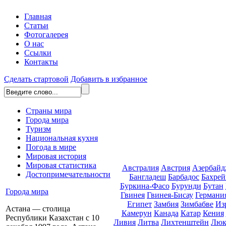
Главная
Статьи
Фотогалерея
О нас
Ссылки
Контакты
Сделать стартовой
Добавить в избранное
Страны мира
Города мира
Туризм
Национальная кухня
Погода в мире
Мировая история
Мировая статистика
Австралия
Австрия
Азербайд
Достопримечательности
Бангладеш
Барбадос
Бахрей
Буркина-Фасо
Бурунди
Бутан
Города мира
Гвинея
Гвинея-Бисау
Германи
Египет
Замбия
Зимбабве
Из
Астана — столица
Камерун
Канада
Катар
Кения
Республики Казахстан с 10
Ливия
Литва
Лихтенштейн
Люк