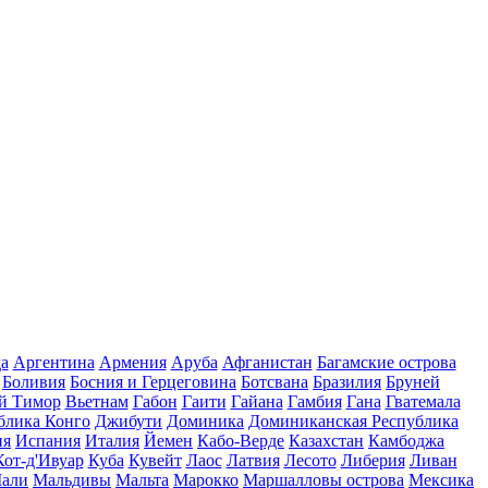
а
Аргентина
Армения
Аруба
Афганистан
Багамские острова
Боливия
Босния и Герцеговина
Ботсвана
Бразилия
Бруней
й Тимор
Вьетнам
Габон
Гаити
Гайана
Гамбия
Гана
Гватемала
блика Конго
Джибути
Доминика
Доминиканская Республика
ия
Испания
Италия
Йемен
Кабо-Верде
Казахстан
Камбоджа
Кот-д'Ивуар
Куба
Кувейт
Лаос
Латвия
Лесото
Либерия
Ливан
али
Мальдивы
Мальта
Марокко
Маршалловы острова
Мексика