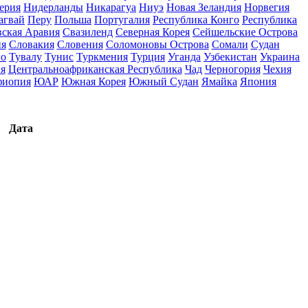
ерия
Нидерланды
Никарагуа
Ниуэ
Новая Зеландия
Норвегия
агвай
Перу
Польша
Португалия
Республика Конго
Республика
вская Аравия
Свазиленд
Северная Корея
Сейшельские Острова
я
Словакия
Словения
Соломоновы Острова
Сомали
Судан
го
Тувалу
Тунис
Туркмения
Турция
Уганда
Узбекистан
Украина
я
Центральноафриканская Республика
Чад
Черногория
Чехия
иопия
ЮАР
Южная Корея
Южный Судан
Ямайка
Япония
ы
Дата