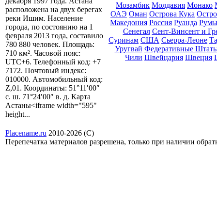
декабря 1997 года. Астана
Мозамбик
Молдавия
Монако
расположена на двух берегах
ОАЭ
Оман
Острова Кука
Остро
реки Ишим. Население
Македония
Россия
Руанда
Румы
города, по состоянию на 1
Сенегал
Сент-Винсент и Г
февраля 2013 года, составило
Суринам
США
Сьерра-Леоне
Т
780 880 человек. Площадь:
Уругвай
Федеративные Штат
710 км². Часовой пояс:
Чили
Швейцария
Швеция
UTC+6. Телефонный код: +7
7172. Почтовый индекс:
010000. Автомобильный код:
Z,01. Координаты: 51°11′00″
с. ш. 71°24′00″ в. д. Карта
Астаны<iframe width="595"
height...
Placename.ru
2010-2026 (С)
Перепечатка материалов разрешена, только при наличии обра