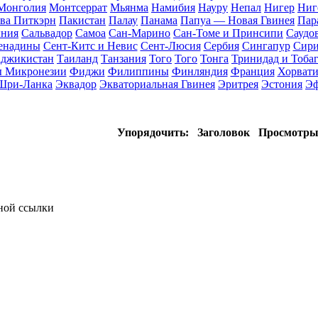
Монголия
Монтсеррат
Мьянма
Намибия
Науру
Непал
Нигер
Ниг
ва Питкэрн
Пакистан
Палау
Панама
Папуа — Новая Гвинея
Пар
ния
Сальвадор
Самоа
Сан-Марино
Сан-Томе и Принсипи
Саудо
ренадины
Сент-Китс и Невис
Сент-Люсия
Сербия
Сингапур
Сири
аджикистан
Таиланд
Танзания
Того
Того
Тонга
Тринидад и Тоба
ы Микронезии
Фиджи
Филиппины
Финляндия
Франция
Хорвати
Шри-Ланка
Эквадор
Экваториальная Гвинея
Эритрея
Эстония
Эф
Упорядочить:
Заголовок
Просмотр
тной ссылки