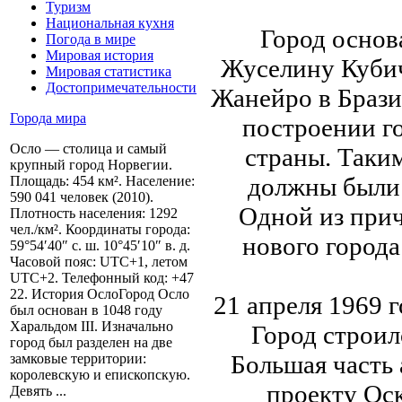
Туризм
Национальная кухня
Город основ
Погода в мире
Мировая история
Жуселину Кубич
Мировая статистика
Достопримечательности
Жанейро в Брази
Города мира
построении го
Осло — столица и самый
страны. Таки
крупный город Норвегии.
должны были 
Площадь: 454 км². Население:
590 041 человек (2010).
Одной из прич
Плотность населения: 1292
чел./км². Координаты города:
нового города
59°54′40″ с. ш. 10°45′10″ в. д.
Часовой пояс: UTC+1, летом
UTC+2. Телефонный код: +47
22. История ОслоГород Осло
21 апреля 1969 
был основан в 1048 году
Харальдом III. Изначально
Город строил
город был разделен на две
Большая часть
замковые территории:
королевскую и епископскую.
проекту Оск
Девять ...