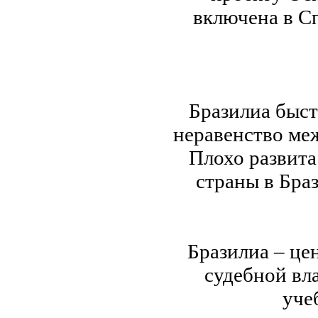
включена в С
Бразилиа быст
неравенство ме
Плохо развита
страны в Бра
Бразилиа – це
судебной вл
уче