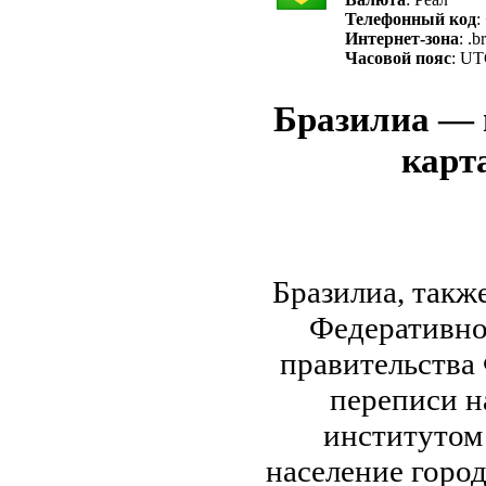
Телефонный код
:
Интернет-зона
: .br
Часовой пояс
: UT
Бразилиа — 
карта
Бразилиа, такж
Федеративно
правительства
переписи н
институтом 
население город