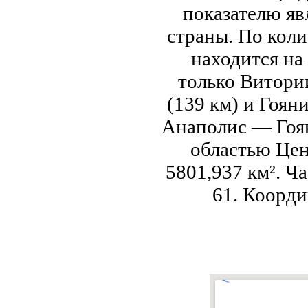
показателю яв
страны. По кол
находится на 
только Витории
(139 км) и Гоян
Анаполис — Гоян
областью Цен
5801,937 км². Ч
61. Координ