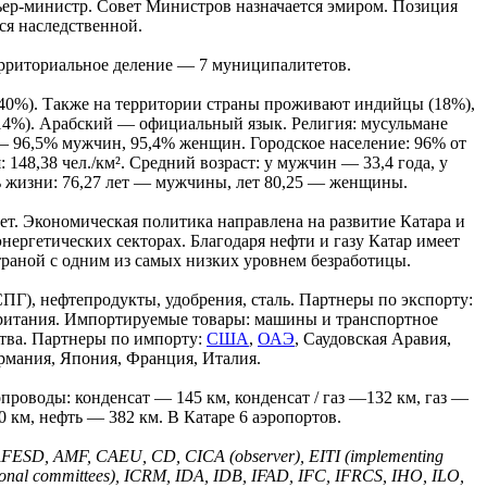
ер-министр. Совет Министров назначается эмиром. Позиция
ся наследственной.
рриториальное деление — 7 муниципалитетов.
(40%). Также на территории страны проживают индийцы (18%),
(14%). Арабский — официальный язык. Религия: мусульмане
ь — 96,5% мужчин, 95,4% женщин. Городское население: 96% от
148,38 чел./км². Средний возраст: у мужчин — 33,4 года, у
 жизни: 76,27 лет — мужчины, лет 80,25 — женщины.
ет. Экономическая политика направлена на развитие Катара и
ергетических секторах. Благодаря нефти и газу Катар имеет
траной с одним из самых низких уровнем безработицы.
Г), нефтепродукты, удобрения, сталь. Партнеры по экспорту:
ритания. Импортируемые товары: машины и транспортное
тва. Партнеры по импорту:
США
,
ОАЭ
, Саудовская Аравия,
рмания, Япония, Франция, Италия.
проводы: конденсат — 145 км, конденсат / газ —132 км, газ —
 км, нефть — 382 км. В Катаре 6 аэропортов.
ESD, AMF, CAEU, CD, CICA (observer), EITI (implementing
onal committees), ICRM, IDA, IDB, IFAD, IFC, IFRCS, IHO, ILO,