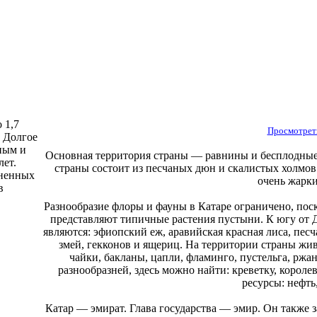
 1,7
Просмотрет
. Долгое
ным и
Основная территория страны — равнины и бесплодные
лет.
страны состоит из песчаных дюн и скалистых холмов
иненных
очень жарк
в
Разнообразие флоры и фауны в Катаре ограничено, пос
представляют типичные растения пустыни. К югу от 
являются: эфиопский еж, аравийская красная лиса, пес
змей, гекконов и ящериц. На территории страны жи
чайки, бакланы, цапли, фламинго, пустельга, ржа
разнообразней, здесь можно найти: креветку, короле
ресурсы: нефть
Катар — эмират. Глава государства — эмир. Он также