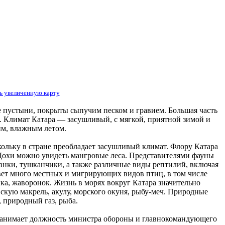
ь увеличенную карту
 пустыни, покрыты сыпучим песком и гравием. Большая часть
. Климат Катара — засушливый, с мягкой, приятной зимой и
им, влажным летом.
кольку в стране преобладает засушливый климат. Флору Катара
Дохи можно увидеть мангровые леса. Представителями фауны
чанки, тушканчики, а также различные виды рептилий, включая
вет много местных и мигрирующих видов птиц, в том числе
нка, жаворонок. Жизнь в морях вокруг Катара значительно
вскую макрель, акулу, морского окуня, рыбу-меч. Природные
, природный газ, рыба.
 занимает должность министра обороны и главнокомандующего