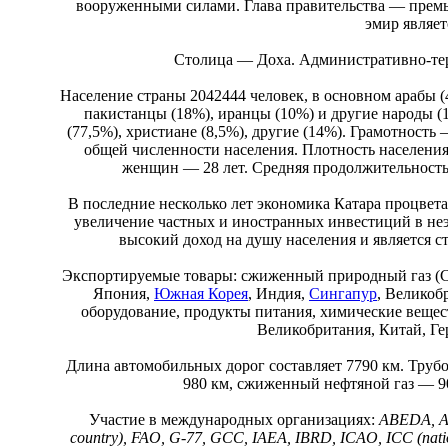
вооруженными силами. Глава правительства — премь
эмир являет
Столица — Доха. Административно-те
Население страны 2042444 человек, в основном арабы 
пакистанцы (18%), иранцы (10%) и другие народы 
(77,5%), христиане (8,5%), другие (14%). Грамотност
общей численности населения. Плотность населения: 
женщин — 28 лет. Средняя продолжительность
В последние несколько лет экономика Катара процвета
увеличение частных и иностранных инвестиций в неэн
высокий доход на душу населения и является с
Экспортируемые товары: сжиженный природный газ (СП
Япония,
Южная Корея
, Индия,
Сингапур
, Великоб
оборудование, продукты питания, химические вещес
Великобритания, Китай, Ге
Длина автомобильных дорог составляет 7790 км. Трубо
980 км, сжиженный нефтяной газ — 90
Участие в международных организациях:
ABEDA, AF
country), FAO, G-77, GCC, IAEA, IBRD, ICAO, ICC (nati