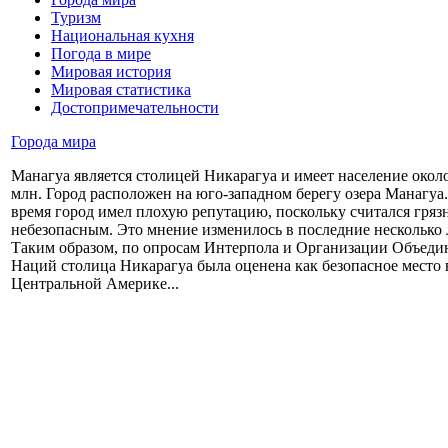
Туризм
Национальная кухня
Погода в мире
Мировая история
Мировая статистика
Достопримечательности
Города мира
Манагуа является столицей Никарагуа и имеет население около
млн. Город расположен на юго-западном берегу озера Манагуа
время город имел плохую репутацию, поскольку считался гряз
небезопасным. Это мнение изменилось в последние несколько 
Таким образом, по опросам Интерпола и Организации Объед
Наций столица Никарагуа была оценена как безопасное место 
Центральной Америке...