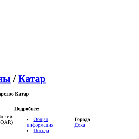
ны
/
Катар
арство Катар
Подробнее:
абский
Общая
Города
 (QAR)
информация
Доха
Погода