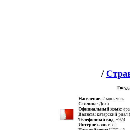
/
Стра
Госуд
Население
: 2 млн. чел.
Столица
: Доха
Официальный язык
: ар
Валюта
: катарский риал
Телефонный код
: +974
Интернет-зона
: .qa
Часовой пояс
: UTC +3