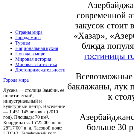
Азербайджан
современной а
закусок стоит 
Страны мира
«Хазар», «Азер
Города мира
Туризм
блюда популя
Национальная кухня
гостиницы г
Погода в мире
Мировая история
Мировая статистика
Достопримечательности
Всевозможные 
Города мира
баклажаны, лук 
Лусака — столица Замбии, её
к стол
политический,
индустриальный и
культурный центр. Население
— 1 451 145 человек (2010
Азербайджанс
год). Площадь: 70 км².
Координаты: 15°25′00″ ю. ш.
больше 30 р
28°17′00″ в. д. Часовой пояс:
UTC+2. Телефонный код: