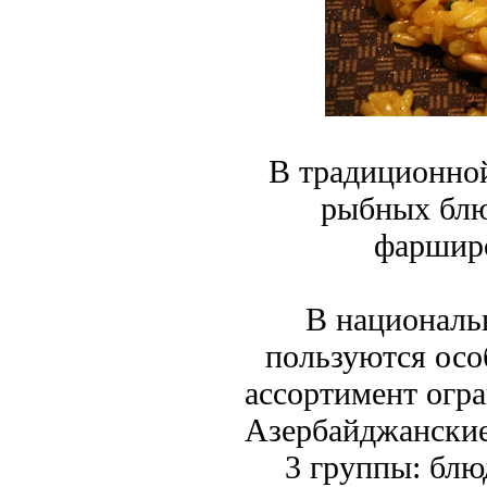
В традиционной
рыбных блю
фарширо
В националь
пользуются осо
ассортимент огра
Азербайджанские
3 группы: блю