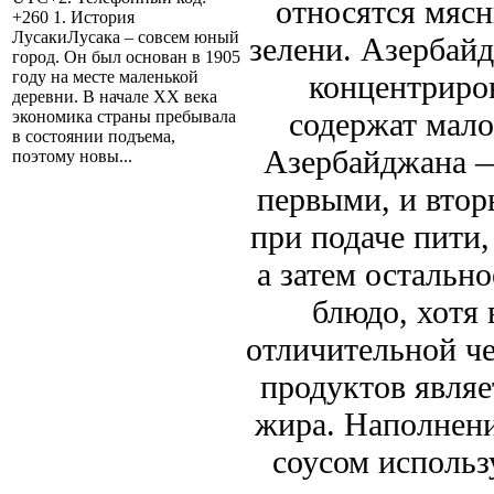
относятся мясн
+260 1. История
ЛусакиЛусака – совсем юный
зелени. Азербай
город. Он был основан в 1905
году на месте маленькой
концентриро
деревни. В начале ХХ века
содержат мало
экономика страны пребывала
в состоянии подъема,
Азербайджана —
поэтому новы...
первыми, и вто
при подаче пити
а затем остально
блюдо, хотя 
отличительной ч
продуктов являе
жира. Наполнени
соусом использ