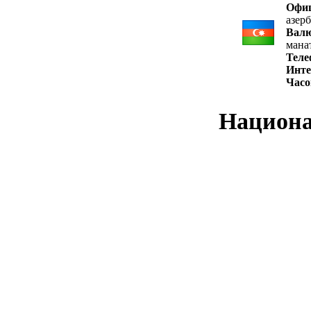
Офи
азер
Вал
мана
Теле
Инте
Часо
Национа