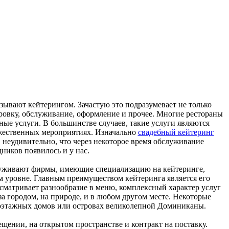
зывают кейтерингом. Зачастую это подразумевает не только
ировку, обслуживание, оформление и прочее. Многие рестораны
ые услуги. В большинстве случаев, такие услуги являются
жественных мероприятиях. Изначально
cвадебный кейтеринг
 неудивительно, что через некоторое время обслуживание
дников появилось и у нас.
уживают фирмы, имеющие специализацию на кейтеринге,
м уровне. Главным преимуществом кейтеринга является его
дусматривает разнообразие в меню, комплексный характер услуг
а городом, на природе, и в любом другом месте. Некоторые
оэтажных домов или островах великолепной Доминиканы.
ещении, на открытом пространстве и контракт на поставку.