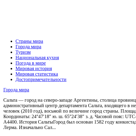
Страны мира
Города мира
Туризм
Национальная кухня
Погода в мире
Мировая история
Мировая статистика
Достопримечательности
Города мира
Сальта — город на северо-западе Аргентины, столица провинц
административный центр департамента Сальта, входящего в не
человек (2010 год), восьмой по величине город страны. Площад
Координаты: 24°47′18″ ю. ш. 65°24′38″ з. д. Часовой пояс: UT
A4400. История СальтыГород был основан 1582 году конкиста
Лерма. Изначально Сал...