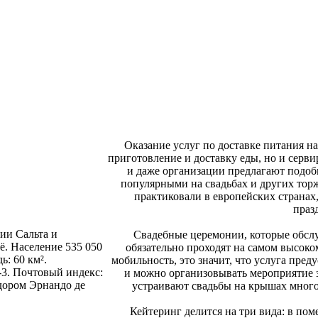
Оказание услуг по доставке питания на
приготовление и доставку еды, но и серв
и даже организации предлагают подобн
популярными на свадьбах и других тор
практиковали в европейских странах,
праз
ии Сальта и
Свадебные церемонии, которые обсл
ё. Население 535 050
обязательно проходят на самом высоко
ь: 60 км².
мобильность, это значит, что услуга пре
C-3. Почтовый индекс:
и можно организовывать мероприятие з
дором Эрнандо де
устраивают свадьбы на крышах мног
Кейтеринг делится на три вида: в пом