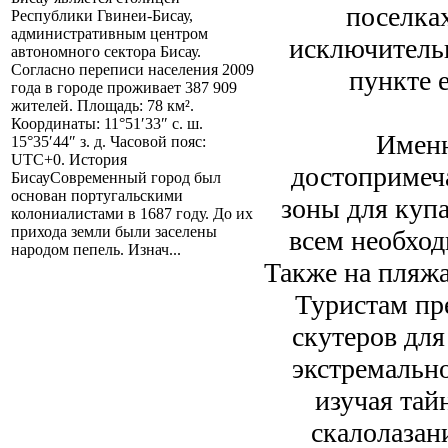
поселка
Республики Гвинеи-Бисау,
административным центром
исключитель
автономного сектора Бисау.
Согласно переписи населения 2009
пункте 
года в городе проживает 387 909
жителей. Площадь: 78 км².
Координаты: 11°51′33″ с. ш.
Именн
15°35′44″ з. д. Часовой пояс:
UTC+0. История
достопримеч
БисауСовременный город был
основан португальскими
зоны для купа
колониалистами в 1687 году. До их
прихода земли были заселены
всем необход
народом пепель. Изнач...
Также на пляжа
Туристам пре
скутеров для
экстремально
изучая тай
скалолазан