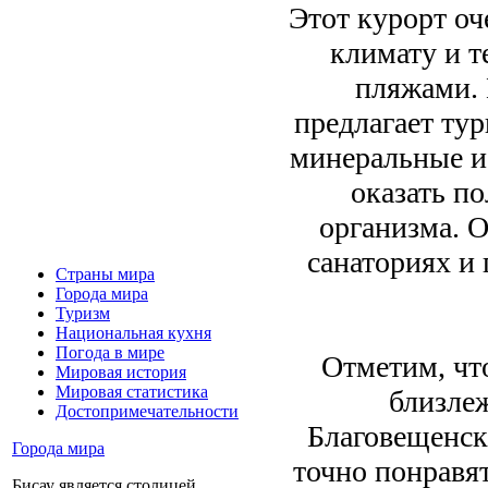
Этот курорт оч
климату и 
пляжами. 
предлагает ту
минеральные ис
оказать п
организма. 
санаториях и 
Страны мира
Города мира
Туризм
Национальная кухня
Погода в мире
Отметим, чт
Мировая история
Мировая статистика
близле
Достопримечательности
Благовещенск
Города мира
точно понравят
Бисау является столицей