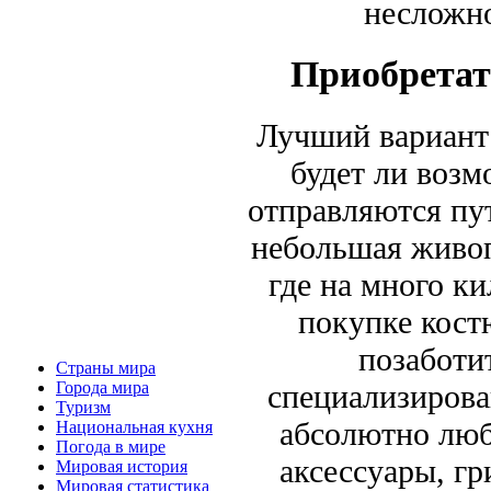
несложно
Приобретат
Лучший вариант 
будет ли возм
отправляются пу
небольшая живоп
где на много ки
покупке кост
позаботит
Страны мира
специализирова
Города мира
Туризм
абсолютно люб
Национальная кухня
Погода в мире
аксессуары, г
Мировая история
Мировая статистика