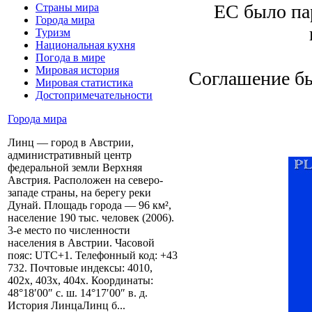
ЕС было пар
Страны мира
Города мира
Туризм
Национальная кухня
Погода в мире
Мировая история
Соглашение бы
Мировая статистика
Достопримечательности
Города мира
Линц — город в Австрии,
административный центр
федеральной земли Верхняя
Австрия. Расположен на северо-
западе страны, на берегу реки
Дунай. Площадь города — 96 км²,
население 190 тыс. человек (2006).
3-е место по численности
населения в Австрии. Часовой
пояс: UTC+1. Телефонный код: +43
732. Почтовые индексы: 4010,
402x, 403x, 404x. Координаты:
48°18′00″ с. ш. 14°17′00″ в. д.
История ЛинцаЛинц б...