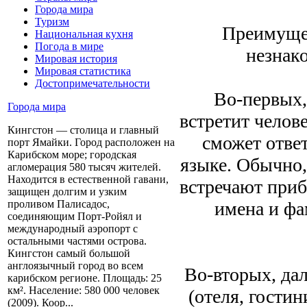
Города мира
Туризм
Преимущес
Национальная кухня
Погода в мире
незнак
Мировая история
Мировая статистика
Достопримечательности
Во-первых,
Города мира
встретит челов
Кингстон — столица и главный
сможет ответ
порт Ямайки. Город расположен на
Карибском море; городская
языке. Обычно,
агломерация 580 тысяч жителей.
Находится в естественной гавани,
встречают приб
защищен долгим и узким
имена и фа
проливом Палисадос,
соединяющим Порт-Ройял и
международный аэропорт с
остальными частями острова.
Кингстон самый большой
англоязычный город во всем
Во-вторых, да
карибском регионе. Площадь: 25
км². Население: 580 000 человек
(отеля, гости
(2009). Коор...