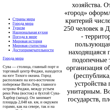
хозяйства. О
«город» оформл
критерий числе
Страны мира
Города мира
250 человек в 
Туризм
Национальная кухня
- террит
Погода в мире
Мировая история
пользующая
Мировая статистика
Достопримечательности
находящаяся п
подопечные т
Города мира
организация о
Сува — столица, главный порт и
торговый центр Фиджи, находится
(республика
на юге Тихого океана. Город
расположен на юго-восточном
устройства 
побережье Вити-Леву, главного
острова Фиджи, между устьем
унитарным. Во
реки Рева (восток) и бухтой Сува-
государств, п
Харбор (запад). Он занимает
площадь 2,048 кв. км, и окружен
горами, как на севере, так и на