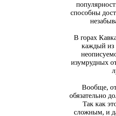
популярност
способны дост
незабыв
В горах Кавк
каждый из 
неописуемо
изумрудных от
л
Вообще, от
обязательно д
Так как эт
сложным, и д