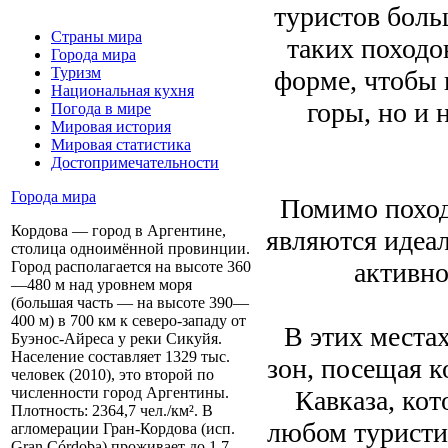
туристов боль
Страны мира
таких походо
Города мира
Туризм
форме, чтобы 
Национальная кухня
горы, но и 
Погода в мире
Мировая история
Мировая статистика
Достопримечательности
Города мира
Помимо поход
Кордова — город в Аргентине,
являются идеа
столица одноимённой провинции.
активно
Город располагается на высоте 360
—480 м над уровнем моря
(большая часть — на высоте 390—
400 м) в 700 км к северо-западу от
В этих места
Буэнос-Айреса у реки Сикуйя.
Население составляет 1329 тыс.
зон, посещая 
человек (2010), это второй по
численности город Аргентины.
Кавказа, кот
Плотность: 2364,7 чел./км². В
любом туристи
агломерации Гран-Кордова (исп.
Gran Córdoba) проживает до 1,7