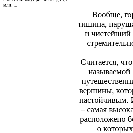
млн. ...
Вообще, го
тишина, наруша
и чистейший 
стремительно
Считается, чт
называемой 
путешественни
вершины, кото
настойчивым. 
– самая высока
расположено б
о которых