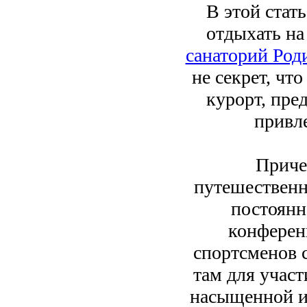
В этой стат
отдыхать на
санаторий Род
не секрет, чт
курорт, пре
привл
Приче
путешественн
постоянн
конференц
спортсменов с
там для участ
насыщенной и