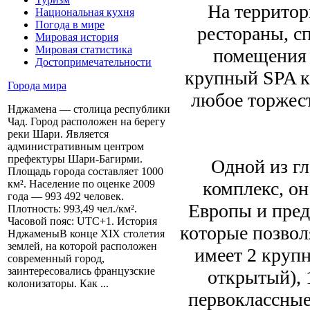
На территор
Национальная кухня
Погода в мире
рестораны, с
Мировая история
Мировая статистика
помещения 
Достопримечательности
крупный SPA к
Города мира
любое торжес
Нджамена — столица республики
Чад. Город расположен на берегу
реки Шари. Является
административным центром
префектуры Шари-Багирми.
Одной из гл
Площадь города составляет 1000
комплекс, о
км². Население по оценке 2009
года — 993 492 человек.
Европы и пред
Плотность: 993,49 чел./км².
Часовой пояс: UTC+1. История
которые позвол
НджаменыВ конце XIX столетия
землей, на которой расположен
имеет 2 крупн
современный город,
заинтересовались французские
открытый), 
колонизаторы. Как ...
первоклассные