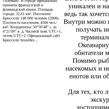
Тилеманс. В городе официально
уникален и на
приняты французский и
фламандский языки. Площадь
ведь так хочет
города: 32,61 км². Население
Брюсселя: 148 000 человек (2008).
Внутри можно п
Плотность населения: 4566 чел./
км². Координаты: 50°50′48″ с. ш.
получать 
4°21′09″ в. д. Часовой пояс UTC+1,
терминало
летом UTC+2. Официальный сайт
Брюсселя: bruxelles....
Океанариу
обитатели м
Помимо рыб 
насекомых и н
енотов или о
Для тех, кто 
экску
достоприме