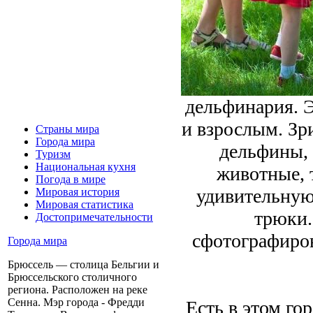
дельфинария. Э
и взрослым. Зр
Страны мира
Города мира
дельфины, 
Туризм
Национальная кухня
животные, 
Погода в мире
удивительную
Мировая история
Мировая статистика
трюки.
Достопримечательности
сфотографиров
Города мира
Брюссель — столица Бельгии и
Брюссельского столичного
региона. Расположен на реке
Сенна. Мэр города - Фредди
Есть в этом го