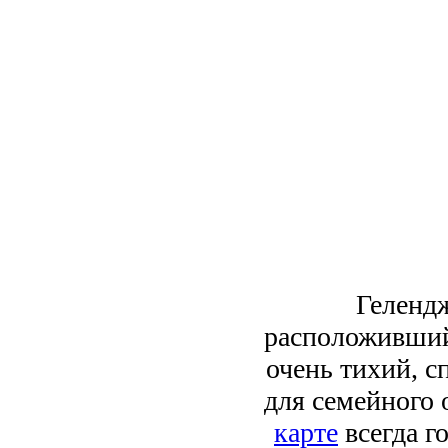
Гелендж
расположивший
очень тихий, с
для семейного 
карте
всегда г