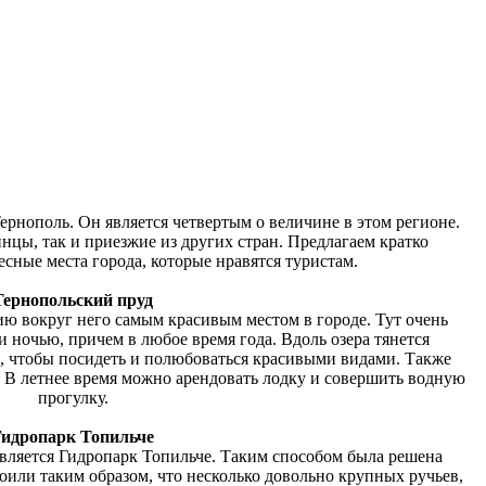
ернополь. Он является четвертым о величине в этом регионе.
нцы, так и приезжие из других стран. Предлагаем кратко
есные места города, которые нравятся туристам.
Тернопольский пруд
ю вокруг него самым красивым местом в городе. Тут очень
и ночью, причем в любое время года. Вдоль озера тянется
к, чтобы посидеть и полюбоваться красивыми видами. Также
ь. В летнее время можно арендовать лодку и совершить водную
прогулку.
Гидропарк Топильче
вляется Гидропарк Топильче. Таким способом была решена
роили таким образом, что несколько довольно крупных ручьев,