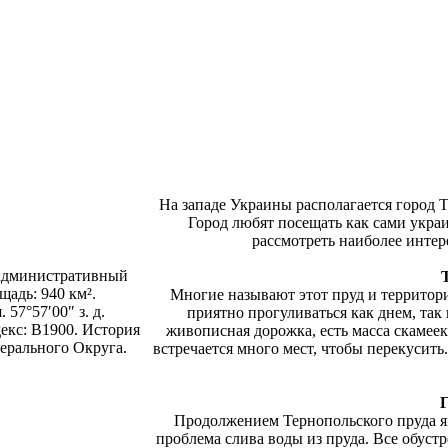
На западе Украины располагается город Т
Город любят посещать как сами украи
рассмотреть наиболее интер
 административный
адь: 940 км².
Многие называют этот пруд и территори
 57°57′00″ з. д.
приятно прогуливаться как днем, так 
екс: B1900. История
живописная дорожка, есть масса скамее
ерального Округа.
встречается много мест, чтобы перекусит
Продолжением Тернопольского пруда я
проблема слива воды из пруда. Все обуст