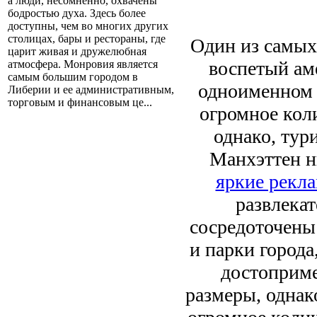
а люди, несомненно, охвачены
бодростью духа. Здесь более
доступны, чем во многих других
столицах, бары и рестораны, где
Один из самых
царит живая и дружелюбная
воспетый ам
атмосфера. Монровия является
самым большим городом в
одноименном 
Либерии и ее административным,
торговым и финансовым це...
огромное кол
однако, тур
Манхэттен н
яркие рекл
развлекат
сосредоточены
и парки города
достоприме
размеры, однак