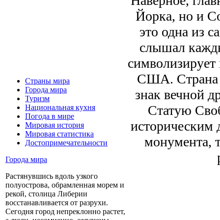
Наверное, глав
Йорка, но и 
это одна из с
слышал кажды
символизирует 
США. Страна 
Страны мира
Города мира
знак вечной д
Туризм
Статую Сво
Национальная кухня
Погода в мире
историческим д
Мировая история
Мировая статистика
монумента, 
Достопримечательности
Города мира
Растянувшись вдоль узкого
полуострова, обрамленная морем и
рекой, столица Либерии
восстанавливается от разрухи.
Сегодня город непреклонно растет,