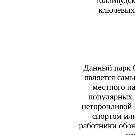
голливудск
ключевых
Данный парк б
является сам
местного на
популярных в
неторопливой 
спортом ил
работники обож