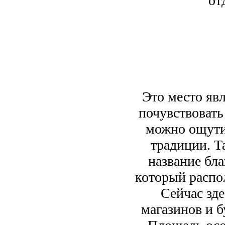
от
Это место яв
почувствовать
можно ощути
традиции. Т
название бл
который распол
Сейчас зде
магазинов и б