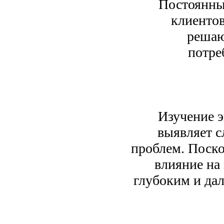
Постоянны
клиенто
решаю
потре
Изучение 
выявляет с
проблем. Поско
влияние на
глубоким и да