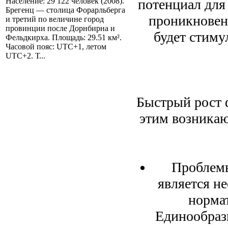
потенциал для
Население: 29 122 человек (2008).
Брегенц — столица Форарльберга
проникновен
и третий по величине город
провинции после Дорнбирна и
будет стиму
Фельдкирха. Площадь: 29.51 км².
Часовой пояс: UTC+1, летом
UTC+2. Т...
Быстрый рост ф
этим возникаю
Проблемы
является н
норма
Единообраз